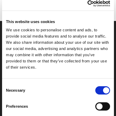
This website uses cookies
We use cookies to personalise content and ads, to
provide social media features and to analyse our traffic.
We also share information about your use of our site with
Sprawdź nasze
our social media, advertising and analytics partners who
may combine it with other information that you’ve
najpopularniejsze
provided to them or that they’ve collected from your use
of their services.
szablony
Możliwości jest wiele – minimalistyczne, eleganckie,
Consent
nowoczesne. Wybierz styl, który najlepiej pasuje do
Necessary
Selection
Twojej marki, i dopasuj go w intuicyjnym kreatorze.
Kilka kliknięć wystarczy, by stworzyć projekt, który
Preferences
naprawdę robi wrażenie.