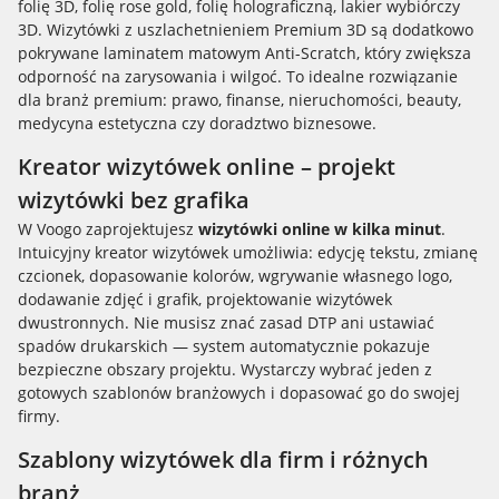
folię 3D, folię rose gold, folię holograficzną, lakier wybiórczy
3D. Wizytówki z uszlachetnieniem Premium 3D są dodatkowo
pokrywane laminatem matowym Anti-Scratch, który zwiększa
odporność na zarysowania i wilgoć. To idealne rozwiązanie
dla branż premium: prawo, finanse, nieruchomości, beauty,
medycyna estetyczna czy doradztwo biznesowe.
Kreator wizytówek online – projekt
wizytówki bez grafika
W Voogo zaprojektujesz
wizytówki online w kilka minut
.
Intuicyjny kreator wizytówek umożliwia: edycję tekstu, zmianę
czcionek, dopasowanie kolorów, wgrywanie własnego logo,
dodawanie zdjęć i grafik, projektowanie wizytówek
dwustronnych. Nie musisz znać zasad DTP ani ustawiać
spadów drukarskich — system automatycznie pokazuje
bezpieczne obszary projektu. Wystarczy wybrać jeden z
gotowych szablonów branżowych i dopasować go do swojej
firmy.
Szablony wizytówek dla firm i różnych
branż