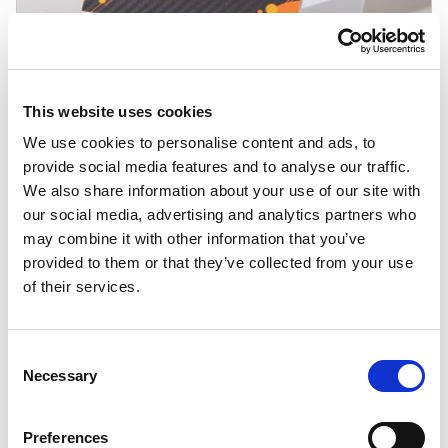
This website uses cookies
We use cookies to personalise content and ads, to
Bez laminatu
provide social media features and to analyse our traffic.
Klasyczna wizytówka na papierze 300 g/m², bez
We also share information about your use of our site with
dodatkowego wykończenia. Naturalna powierzchnia
our social media, advertising and analytics partners who
nie zbiera odcisków palców i dobrze sprawdza się w
may combine it with other information that you’ve
prostych, minimalistycznych projektach.
provided to them or that they’ve collected from your use
of their services.
Consent
Wizytówka z efektem 3D
Necessary
Selection
Preferences
Złocenie 3D
Folia holograficzna 3D
Rose Gold
Srebr