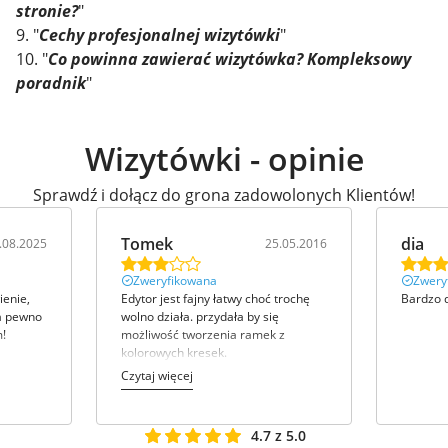
stronie?
"
9. "
Cechy profesjonalnej wizytówki
"
10. "
Co powinna zawierać wizytówka? Kompleksowy
poradnik
"
Wizytówki - opinie
Sprawdź i dołącz do grona zadowolonych Klientów!
dia
Anna
.05.2016
25.05.2016
Zweryfikowana
Zwery
trochę
Bardzo dobry edytor do wizytówek!
Łatwość
wizytówk
z
wydruko
zapakow
Dziękuję
Czytaj w
4.7 z 5.0