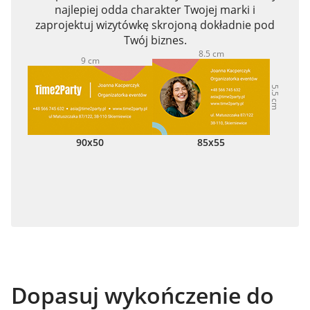
najlepiej odda charakter Twojej marki i
zaprojektuj wizytówkę skrojoną dokładnie pod
Twój biznes.
8.5 cm
9 cm
5.5 cm
5 cm
90x50
85x55
Dopasuj wykończenie do