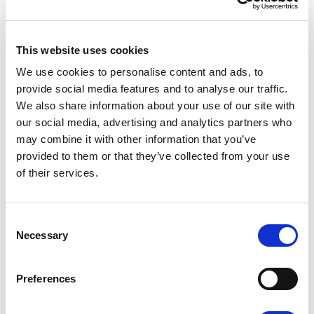
dobrać najlepsze rozwiązanie do danej sytuacji. Na
zgłoszenie odpowiemy w ciągu 1 dnia roboczego i jasno
wyjaśnimy kolejne kroki, aby cały proces był dla Ciebie
This website uses cookies
przejrzysty.
We use cookies to personalise content and ads, to
provide social media features and to analyse our traffic.
We also share information about your use of our site with
Jeśli przesyłka została uszkodzona w trakcie transportu,
our social media, advertising and analytics partners who
sporządź protokół szkody przy odbiorze – w obecności
may combine it with other information that you’ve
kuriera lub poprzez panel paczkomatu. Do zgłoszenia
provided to them or that they’ve collected from your use
dołącz zdjęcia produktu oraz opakowania, co pozwoli
of their services.
nam szybciej zareagować i sprawnie doprowadzić
sprawę do pozytywnego zakończenia. Szczegóły
dotyczące procedury reklamacyjnej znajdziesz w
Consent
naszym Regulaminie.
Necessary
Selection
Preferences