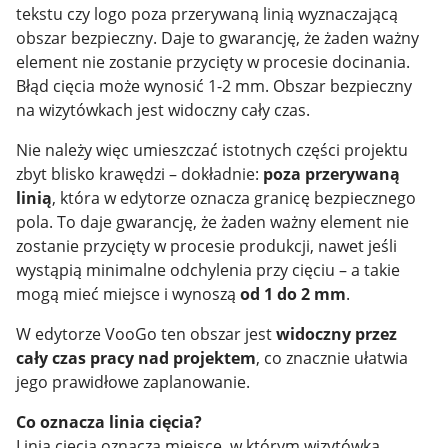
tekstu czy logo poza przerywaną linią wyznaczającą
obszar bezpieczny. Daje to gwarancję, że żaden ważny
element nie zostanie przycięty w procesie docinania.
Błąd cięcia może wynosić 1-2 mm. Obszar bezpieczny
na wizytówkach jest widoczny cały czas.
Nie należy więc umieszczać istotnych części projektu
zbyt blisko krawędzi – dokładnie:
poza przerywaną
linią
, która w edytorze oznacza granicę bezpiecznego
pola. To daje gwarancję, że żaden ważny element nie
zostanie przycięty w procesie produkcji, nawet jeśli
wystąpią minimalne odchylenia przy cięciu – a takie
mogą mieć miejsce i wynoszą
od 1 do 2 mm
.
W edytorze VooGo ten obszar jest
widoczny przez
cały czas pracy nad projektem
, co znacznie ułatwia
jego prawidłowe zaplanowanie.
Co oznacza linia cięcia?
Linia cięcia oznacza miejsce, w którym wizytówka