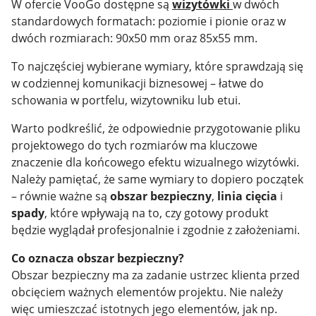
W ofercie VooGo dostępne są
wizytówki
w dwóch
standardowych formatach: poziomie i pionie oraz w
dwóch rozmiarach: 90x50 mm oraz 85x55 mm.
To najczęściej wybierane wymiary, które sprawdzają się
w codziennej komunikacji biznesowej – łatwe do
schowania w portfelu, wizytowniku lub etui.
Warto podkreślić, że odpowiednie przygotowanie pliku
projektowego do tych rozmiarów ma kluczowe
znaczenie dla końcowego efektu wizualnego wizytówki.
Należy pamiętać, że same wymiary to dopiero początek
– równie ważne są
obszar bezpieczny
,
linia cięcia
i
spady
, które wpływają na to, czy gotowy produkt
będzie wyglądał profesjonalnie i zgodnie z założeniami.
Co oznacza obszar bezpieczny?
Obszar bezpieczny ma za zadanie ustrzec klienta przed
obcięciem ważnych elementów projektu. Nie należy
więc umieszczać istotnych jego elementów, jak np.