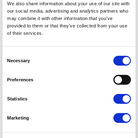
obramowanie poza szarym obszarem
.
We also share information about your use of our site with
our social media, advertising and analytics partners who
To bardzo intuicyjne rozwiązanie, które chroni przed
may combine it with other information that you’ve
typowym błędem początkujących grafików:
provided to them or that they’ve collected from your use
zostawieniem pustej przestrzeni przy krawędziach.
of their services.
1. Pole tekstowe w tym przypadku zostało umieszczone
prawidłowo w obszarze projektu:
Consent
Necessary
Selection
Preferences
Statistics
Marketing