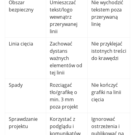
Obszar
Umieszczać
Nie wychodzić
bezpieczny
tekst/logo
tekstem poza
wewnątrz
przerywaną
przerywanej
linię
linii
Linia cięcia
Zachować
Nie przyklejać
dystans
istotnych treści
ważnych
do krawędzi
elementów od
tej linii
Spady
Rozciągać
Nie kończyć
tło/grafikę o
grafiki na linii
min. 3 mm
cięcia
poza projekt
Sprawdzanie
Korzystać z
Ignorować
projektu
podglądu i
ostrzeżenia i
komunikatów
publikować na