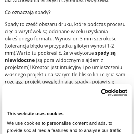
dla zachowania estetyki i czytelności wizytówki.
Co oznaczają spady?
Spady to część obszaru druku, które podczas procesu
cięcia wizytówek są odcinane w celu uzyskania
określonego formatu. Wynosi on 3 mm szerokości
(tolerancja błędu w przypadku gilotyn wynosi 1-2
mm).Warto tu podkreślić, że w edytorze
spady są
niewidoczne
(są poza widocznym slajdem z
projektem)! Kreator jest intuicyjny i po umieszczeniu
własnego projektu na szarym tle blisko linii cięcia sam
rozciąga projekt uwzględniając spady - pojawi się
wówczas obramowanie poza szarym obszarem.
W przypadku VooGo spady są automatycznie
rozpoznawane przez system. Choć są
niewidoczne w
This website uses cookies
edytorze
, to po umieszczeniu projektu na szarym tle
blisko linii cięcia, kreator
automatycznie rozciąga
We use cookies to personalise content and ads, to
projekt
, uwzględniając spady – wówczas pojawi się
provide social media features and to analyse our traffic.