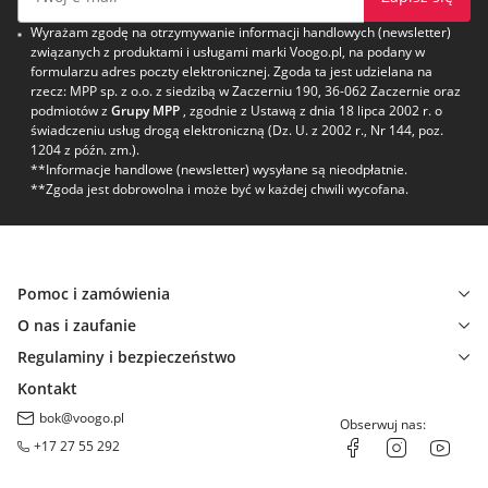
Wyrażam zgodę na otrzymywanie informacji handlowych (newsletter)
związanych z produktami i usługami marki Voogo.pl, na podany w
formularzu adres poczty elektronicznej. Zgoda ta jest udzielana na
rzecz: MPP sp. z o.o. z siedzibą w Zaczerniu 190, 36-062 Zaczernie oraz
podmiotów z
Grupy MPP
, zgodnie z Ustawą z dnia 18 lipca 2002 r. o
świadczeniu usług drogą elektroniczną (Dz. U. z 2002 r., Nr 144, poz.
1204 z późn. zm.).
**Informacje handlowe (newsletter) wysyłane są nieodpłatnie.
**Zgoda jest dobrowolna i może być w każdej chwili wycofana.
Pomoc i zamówienia
O nas i zaufanie
Regulaminy i bezpieczeństwo
Kontakt
bok@voogo.pl
Obserwuj nas:
+17 27 55 292