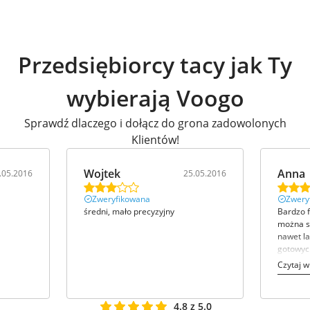
Przedsiębiorcy tacy jak Ty
wybierają Voogo
Sprawdź dlaczego i dołącz do grona zadowolonych
Klientów!
Wojtek
Anna
.05.2016
25.05.2016
Zweryfikowana
Zwery
średni, mało precyzyjny
Bardzo 
można s
nawet la
gotowyc
Czytaj w
4.8 z 5.0