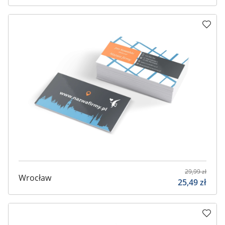
29,99
zł
Wrocław
25,49
zł