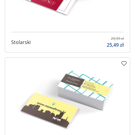
29,99
zł
Stolarski
25,49
zł