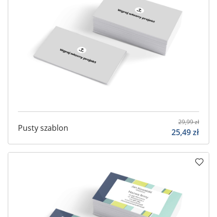
29,99
zł
Pusty szablon
25,49
zł