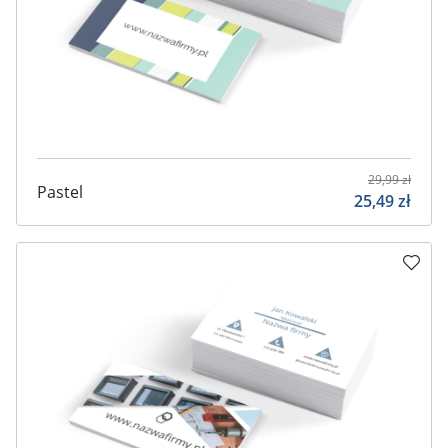
29,99
zł
Pastel
25,49
zł