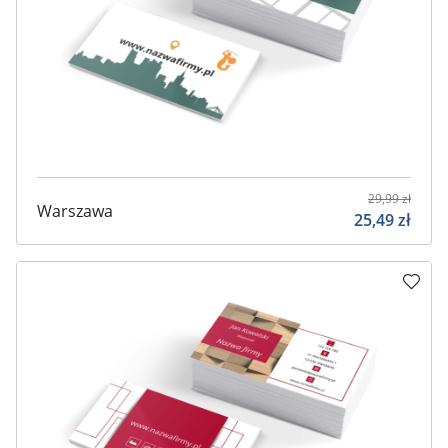
29,99
zł
Warszawa
25,49
zł