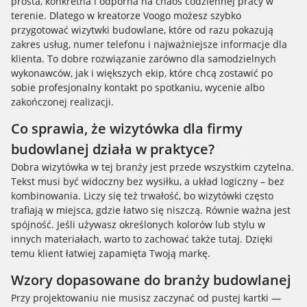
prosta, konkretna i odporna na chaos codziennej pracy w
terenie. Dlatego w kreatorze Voogo możesz szybko
przygotować wizytwki budowlane, które od razu pokazują
zakres usług, numer telefonu i najważniejsze informacje dla
klienta. To dobre rozwiązanie zarówno dla samodzielnych
wykonawców, jak i większych ekip, które chcą zostawić po
sobie profesjonalny kontakt po spotkaniu, wycenie albo
zakończonej realizacji.
Co sprawia, że wizytówka dla firmy
budowlanej działa w praktyce?
Dobra wizytówka w tej branży jest przede wszystkim czytelna.
Tekst musi być widoczny bez wysiłku, a układ logiczny – bez
kombinowania. Liczy się też trwałość, bo wizytówki często
trafiają w miejsca, gdzie łatwo się niszczą. Równie ważna jest
spójność. Jeśli używasz określonych kolorów lub stylu w
innych materiałach, warto to zachować także tutaj. Dzięki
temu klient łatwiej zapamięta Twoją markę.
Wzory dopasowane do branży budowlanej
Przy projektowaniu nie musisz zaczynać od pustej kartki —