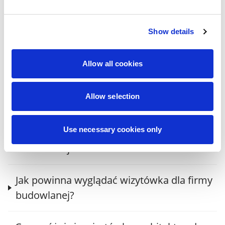
...
Pokaż:
1
2
3
8
Show details
Allow all cookies
Najczęściej zadawane
pytania
Allow selection
Use necessary cookies only
Co powinna zawierać wizytówka firmy
budowlanej?
Jak powinna wyglądać wizytówka dla firmy
budowlanej?