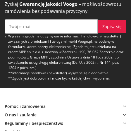
Zyskaj
Gwarancję Jakości Voogo
– możliwość zwrotu
zamówienia bez podawania przyczyny.
Zapisz się
Wyrażam zgodę na otrzymywanie informacji handlowych (newsletter)
związanych z produktami i usługami marki Voogo.pl, na podany w
formularzu adres poczty elektronicznej. Zgoda ta jest udzielana na
rzecz: MPP sp. z o.o. z siedzibą w Zaczerniu 190, 36-062 Zaczernie oraz
podmiotów z
Grupy MPP
, zgodnie z Ustawą z dnia 18 lipca 2002 r. o
świadczeniu usług drogą elektroniczną (Dz. U. z 2002 r., Nr 144, poz.
1204 z późn. zm.).
**Informacje handlowe (newsletter) wysyłane są nieodpłatnie.
**Zgoda jest dobrowolna i może być w każdej chwili wycofana.
Pomoc i zamówienia
O nas i zaufanie
Regulaminy i bezpieczeństwo