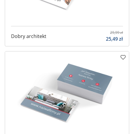
29,99
zł
Dobry architekt
25,49
zł