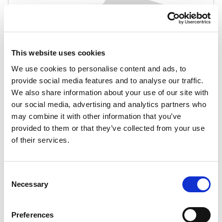
This website uses cookies
We use cookies to personalise content and ads, to
provide social media features and to analyse our traffic.
We also share information about your use of our site with
our social media, advertising and analytics partners who
may combine it with other information that you’ve
29,99
zł
provided to them or that they’ve collected from your use
Pusty szablon
25,49
zł
of their services.
Consent
Pokaż:
Necessary
Selection
Preferences