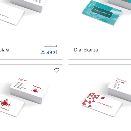
29,99
zł
biała
Dla lekarza
25,49
zł