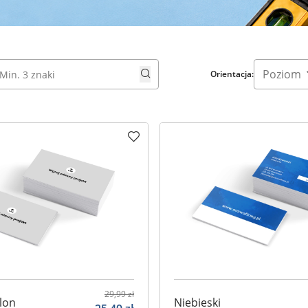
Orientacja:
29,99
zł
lon
Niebieski