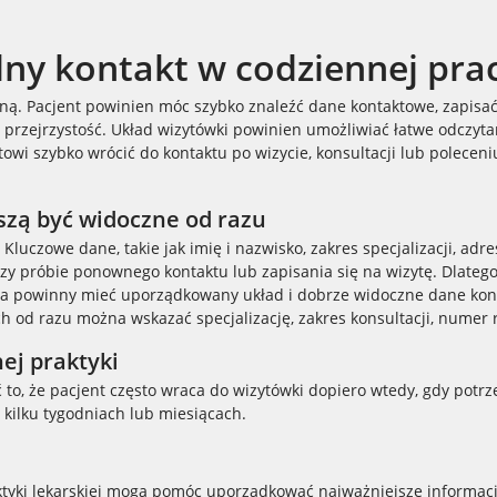
lny kontakt w codziennej pra
ną. Pacjent powinien móc szybko znaleźć dane kontaktowe, zapisać
t przejrzystość. Układ wizytówki powinien umożliwiać łatwe odczyta
 szybko wrócić do kontaktu po wizycie, konsultacji lub poleceniu.
uszą być widoczne od razu
czowe dane, takie jak imię i nazwisko, zakres specjalizacji, adr
rzy próbie ponownego kontaktu lub zapisania się na wizytę. Dlatego 
arza powinny mieć uporządkowany układ i dobrze widoczne dane ko
ych od razu można wskazać specjalizację, zakres konsultacji, numer
ej praktyki
o, że pacjent często wraca do wizytówki dopiero wtedy, gdy potrz
o kilku tygodniach lub miesiącach.
ktyki lekarskiej mogą pomóc uporządkować najważniejsze informacje: 