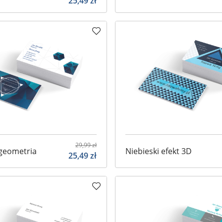
25,49
zł
29,99
zł
 geometria
Niebieski efekt 3D
25,49
zł