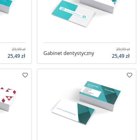
29,99
zł
29,99
zł
Gabinet dentystyczny
25,49
zł
25,49
zł