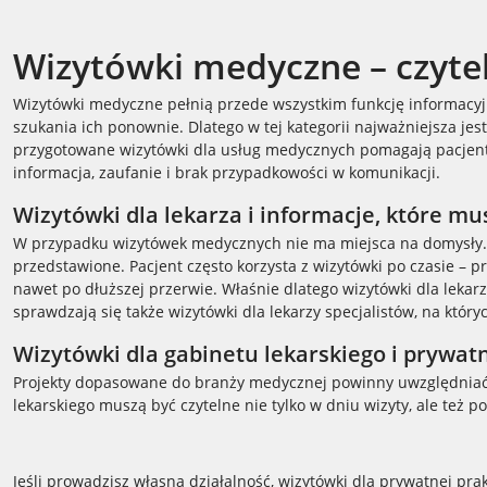
Wizytówki medyczne – czyte
Wizytówki medyczne pełnią przede wszystkim funkcję informacyj
szukania ich ponownie. Dlatego w tej kategorii najważniejsza jes
przygotowane wizytówki dla usług medycznych pomagają pacjentowi
informacja, zaufanie i brak przypadkowości w komunikacji.
Wizytówki dla lekarza i informacje, które m
W przypadku wizytówek medycznych nie ma miejsca na domysły. Klu
przedstawione. Pacjent często korzysta z wizytówki po czasie – p
nawet po dłuższej przerwie. Właśnie dlatego wizytówki dla lek
sprawdzają się także wizytówki dla lekarzy specjalistów, na któr
Wizytówki dla gabinetu lekarskiego i prywatn
Projekty dopasowane do branży medycznej powinny uwzględniać t
lekarskiego muszą być czytelne nie tylko w dniu wizyty, ale też p
Jeśli prowadzisz własną działalność, wizytówki dla prywatnej pra