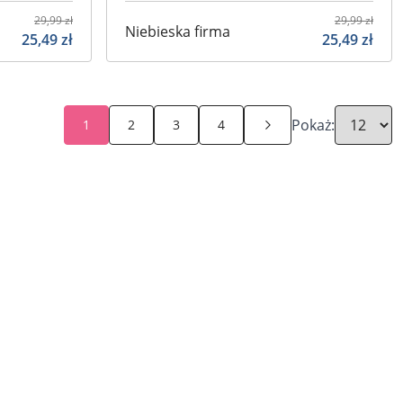
29,99
zł
29,99
zł
Niebieska firma
25,49
zł
25,49
zł
Pokaż:
1
2
3
4