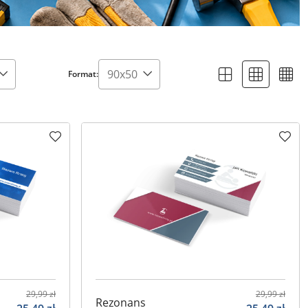
Format:
29,99
zł
29,99
zł
Rezonans