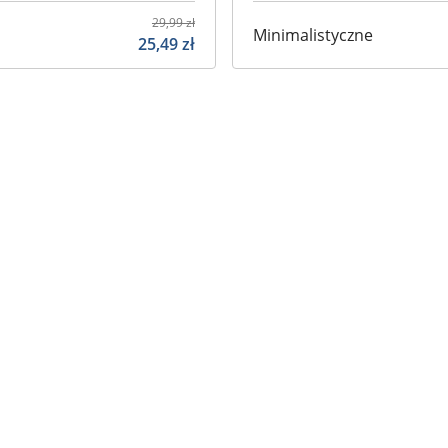
29,99
zł
Minimalistyczne
25,49
zł