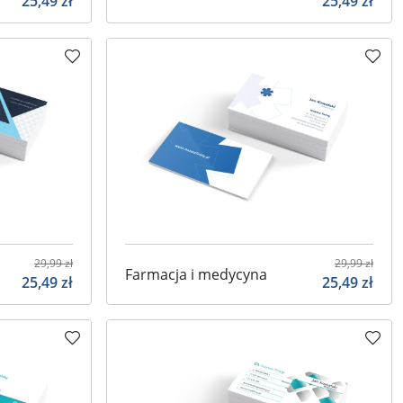
25,49
zł
25,49
zł
29,99
zł
29,99
zł
Farmacja i medycyna
25,49
zł
25,49
zł