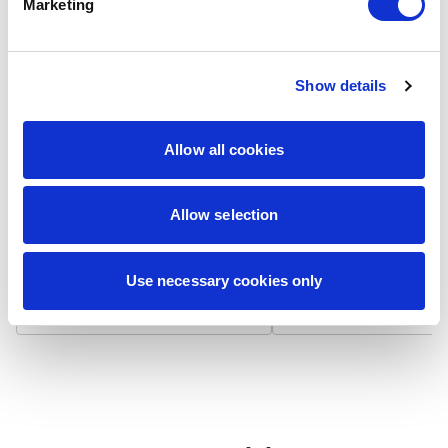
Marketing
Show details
Laminat matowy
Laminat błyszcz
Wizytówka na papierze 300
Wizytówka na papierze
Allow all cookies
g/m² z matowym laminatem,
g/m² pokryta błyszcząc
który niweluje odbicia światła i
laminatem, który odbija 
zapewnia niepalcującą się
podbija nasycenie kolo
Allow selection
powierzchnię. Dodatkowo
Powierzchnia jest gładk
zwiększa trwałość i chroni przed
bardziej odporna na
zabrudzeniami.
zabrudzenia i zapewnia
żywotność.
Use necessary cookies only
7,90 zł / 100 szt.
7,90 zł / 100 szt.
+
+