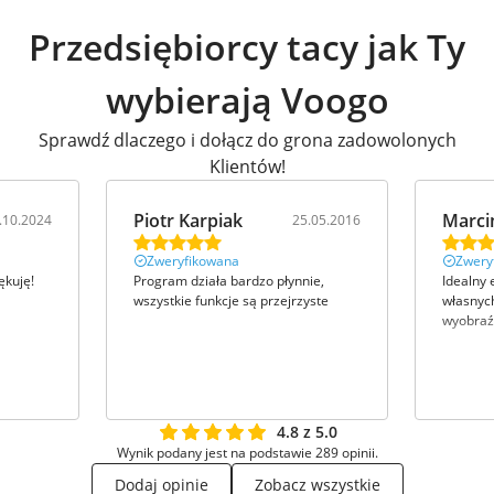
Przedsiębiorcy tacy jak Ty
wybierają Voogo
Sprawdź dlaczego i dołącz do grona zadowolonych
Klientów!
Piotr Karpiak
Marci
.10.2024
25.05.2016
Zweryfikowana
Zwery
ękuję!
Program działa bardzo płynnie,
Idealny 
wszystkie funkcje są przejrzyste
własnych
wyobraź
4.8 z 5.0
Wynik podany jest na podstawie 289 opinii.
Dodaj opinie
Zobacz wszystkie