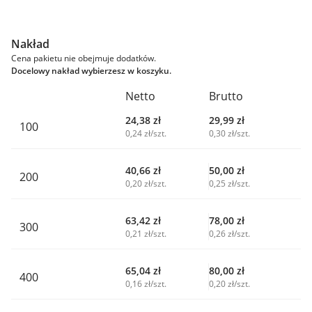
Nakład
Cena pakietu nie obejmuje dodatków.
Docelowy nakład wybierzesz w koszyku.
Netto
Brutto
24,38
zł
29,99
zł
100
0,24 zł/szt.
0,30 zł/szt.
40,66
zł
50,00
zł
200
0,20 zł/szt.
0,25 zł/szt.
63,42
zł
78,00
zł
300
0,21 zł/szt.
0,26 zł/szt.
65,04
zł
80,00
zł
400
0,16 zł/szt.
0,20 zł/szt.