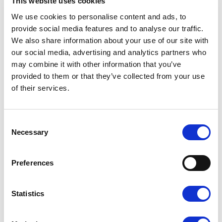
This website uses cookies
We use cookies to personalise content and ads, to
provide social media features and to analyse our traffic.
We also share information about your use of our site with
our social media, advertising and analytics partners who
Dopasuj wykończenie do
may combine it with other information that you’ve
swojego projektu
provided to them or that they’ve collected from your use
of their services.
Laminat wpływa na wygląd i odczucie wizytówki w dłoni.
Możesz dobrać do projektu matowe lub błyszczące
wykończenie — każde z nich inaczej podkreśla kolory i
Consent
detale.
Necessary
Selection
Preferences
Statistics