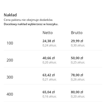
Nakład
Cena pakietu nie obejmuje dodatków.
Docelowy nakład wybierzesz w koszyku.
Netto
Brutto
24,38
zł
29,99
zł
100
0,24 zł/szt.
0,30 zł/szt.
40,66
zł
50,00
zł
200
0,20 zł/szt.
0,25 zł/szt.
63,42
zł
78,00
zł
300
0,21 zł/szt.
0,26 zł/szt.
65,04
zł
80,00
zł
400
0,16 zł/szt.
0,20 zł/szt.