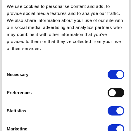
We use cookies to personalise content and ads, to
provide social media features and to analyse our traffic.
We also share information about your use of our site with
our social media, advertising and analytics partners who
Dopasuj wykończenie do
may combine it with other information that you’ve
provided to them or that they’ve collected from your use
swojego projektu
of their services.
Laminat wpływa na wygląd i odczucie wizytówki w dłoni.
Możesz dobrać do projektu matowe lub błyszczące
Consent
wykończenie — każde z nich inaczej podkreśla kolory i
Necessary
detale.
Selection
Preferences
Statistics
Marketing