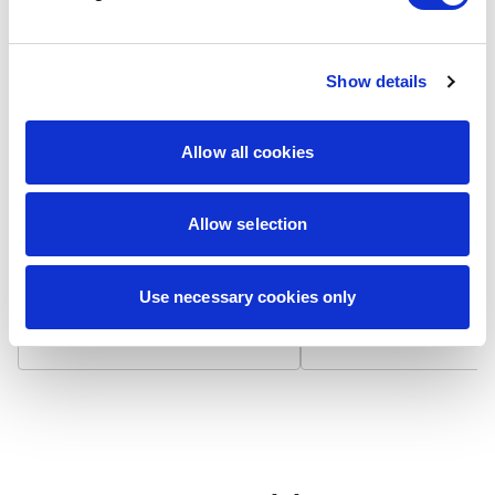
Show details
Laminat matowy
Laminat błyszcz
Allow all cookies
Wizytówka na papierze 300
Wizytówka na papierze
g/m² z matowym laminatem,
g/m² pokryta błyszcząc
który niweluje odbicia światła i
laminatem, który odbija 
zapewnia niepalcującą się
podbija nasycenie kolo
Allow selection
powierzchnię. Dodatkowo
Powierzchnia jest gładk
zwiększa trwałość i chroni przed
bardziej odporna na
zabrudzeniami.
zabrudzenia i zapewnia
Use necessary cookies only
żywotność.
7,90 zł / 100 szt.
7,90 zł / 100 szt.
+
+