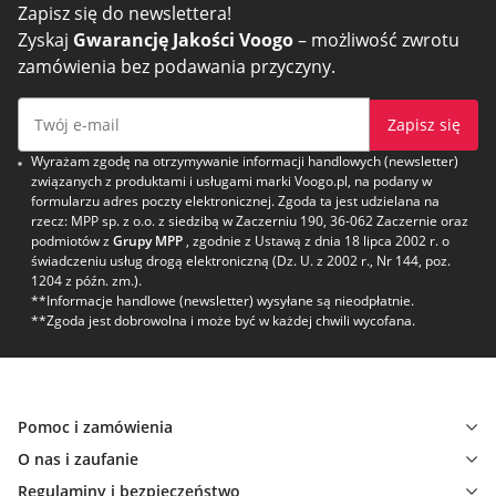
Zapisz się do newslettera!
Zyskaj
Gwarancję Jakości Voogo
– możliwość zwrotu
zamówienia bez podawania przyczyny.
Zapisz się
Wyrażam zgodę na otrzymywanie informacji handlowych (newsletter)
związanych z produktami i usługami marki Voogo.pl, na podany w
formularzu adres poczty elektronicznej. Zgoda ta jest udzielana na
rzecz: MPP sp. z o.o. z siedzibą w Zaczerniu 190, 36-062 Zaczernie oraz
podmiotów z
Grupy MPP
, zgodnie z Ustawą z dnia 18 lipca 2002 r. o
świadczeniu usług drogą elektroniczną (Dz. U. z 2002 r., Nr 144, poz.
1204 z późn. zm.).
**Informacje handlowe (newsletter) wysyłane są nieodpłatnie.
**Zgoda jest dobrowolna i może być w każdej chwili wycofana.
Pomoc i zamówienia
O nas i zaufanie
Regulaminy i bezpieczeństwo