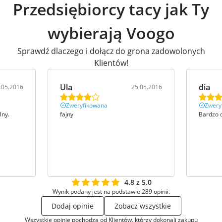
Przedsiębiorcy tacy jak Ty
wybierają Voogo
Sprawdź dlaczego i dołącz do grona zadowolonych
Klientów!
Ula
dia
.05.2016
25.05.2016
Zweryfikowana
Zwery
lny.
fajny
Bardzo 
4.8 z 5.0
Wynik podany jest na podstawie 289 opinii.
Dodaj opinie
Zobacz wszystkie
Wszystkie opinie pochodzą od Klientów, którzy dokonali zakupu