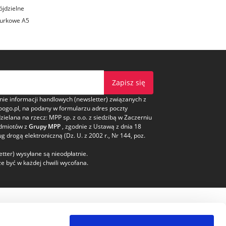
ójdzielne
iurkowe A5
Zapisz się
e informacji handlowych (newsletter) związanych z
oogo.pl, na podany w formularzu adres poczty
dzielana na rzecz: MPP sp. z o.o. z siedzibą w Zaczerniu
odmiotów z
Grupy MPP
, zgodnie z Ustawą z dnia 18
ug drogą elektroniczną (Dz. U. z 2002 r., Nr 144, poz.
tter) wysyłane są nieodpłatnie.
e być w każdej chwili wycofana.
pieczeństwo
Kontakt