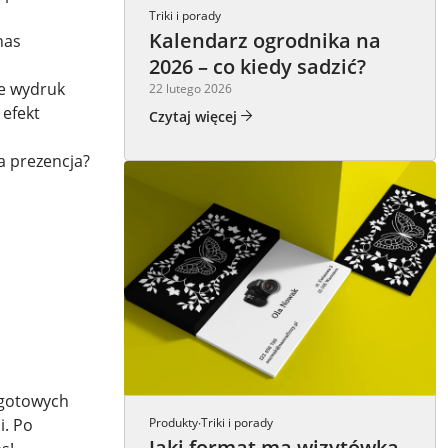
Triki i porady
Kalendarz ogrodnika na
nas
2026 – co kiedy sadzić?
ie wydruk
22 lutego 2026
 efekt
Czytaj więcej
a prezencja?
 gotowych
i. Po
Produkty
Triki i porady
·
Jaki format ma wizytówka