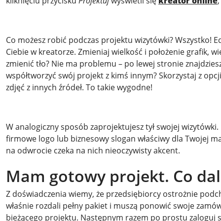
kliknięciu przycisku
Projektuj
wyświetli się
kreator online
Co możesz robić podczas projektu wizytówki? Wszystko! E
Ciebie w kreatorze. Zmieniaj wielkość i położenie grafik, wi
zmienić tło? Nie ma problemu – po lewej stronie znajdzie
współtworzyć swój projekt z kimś innym? Skorzystaj z opcj
zdjęć z innych źródeł. To takie wygodne!
W analogiczny sposób zaprojektujesz tył swojej wizytówki
firmowe logo lub biznesowy slogan właściwy dla Twojej mar
na odwrocie czeka na nich nieoczywisty akcent.
Mam gotowy projekt. Co dal
Z doświadczenia wiemy, że przedsiębiorcy ostrożnie podc
właśnie rozdali pełny pakiet i muszą ponowić swoje zamów
bieżącego projektu. Następnym razem po prostu zaloguj si