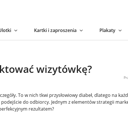
Ulotki
Kartki i zaproszenia
Plakaty
ektować wizytówkę?
Pr
zczegóły. To w nich tkwi przysłowiowy diabeł, dlatego na ka
 podejście do odbiorcy. Jednym z elementów strategii marke
ę perfekcyjnym rezultatem?