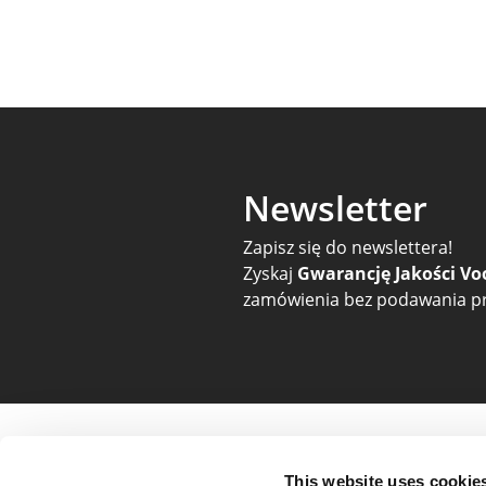
Newsletter
Zapisz się do newslettera!
Zyskaj
Gwarancję Jakości Vo
zamówienia bez podawania pr
Pomoc i zamówienia
O nas i 
This website uses cookie