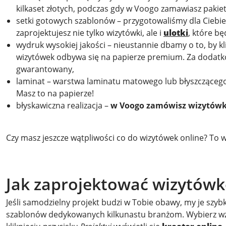
kilkaset złotych, podczas gdy w Voogo zamawiasz pakiet 
setki gotowych szablonów – przygotowaliśmy dla Ciebie
zaprojektujesz nie tylko wizytówki, ale i
ulotki
, które bę
wydruk wysokiej jakości – nieustannie dbamy o to, by kl
wizytówek odbywa się na papierze premium. Za dodatko
gwarantowany,
laminat – warstwa laminatu matowego lub błyszczącego 
Masz to na papierze!
błyskawiczna realizacja –
w
Voogo zamówisz wizytówk
Czy masz jeszcze wątpliwości co do wizytówek online? To w
Jak zaprojektować wizytówk
Jeśli samodzielny projekt budzi w Tobie obawy, my je szy
szablonów dedykowanych kilkunastu branżom. Wybierz wzór,