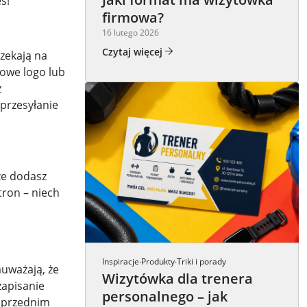
s!
firmowa?
16 lutego 2026
Czytaj więcej
zekają na
rmowe logo lub
z
 przesyłanie
że dodasz
tron – niech
Inspiracje
Produkty
Triki i porady
·
·
uważają, że
Wizytówka dla trenera
zapisanie
personalnego – jak
poprzednim