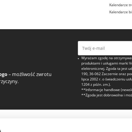
Kalendarze tr
Kalendarze b
Wyrażam zgodę na otrzymywani
produktami i usługami marki V
elektronicznej. Zgoda ta jest u
ogo
– możliwość zwrotu
190, 36-062 Zaczernie oraz p
lipca 2002 r. o świadczeniu usł
zyczyny.
1204 z późn. zm.).
**Informacje handlowe (newsle
**Zgoda jest dobrowolna i moż
zaufanie
Regulaminy i bez
s