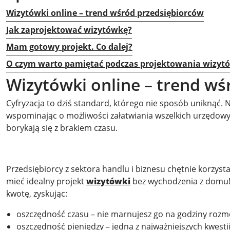
Wizytówki online – trend wśród przedsiębiorców
Jak zaprojektować wizytówkę?
Mam gotowy projekt. Co dalej?
O czym warto pamiętać podczas projektowania wizyt
Wizytówki online – trend w
Cyfryzacja to dziś standard, którego nie sposób uniknąć.
wspominając o możliwości załatwiania wszelkich urzędowy
borykają się z brakiem czasu.
Przedsiębiorcy z sektora handlu i biznesu chętnie korzyst
mieć idealny projekt
wizytówki
bez wychodzenia z domu! 
kwotę, zyskując:
oszczędność czasu – nie marnujesz go na godziny rozmów
oszczędność pieniędzy – jedna z najważniejszych kwesti