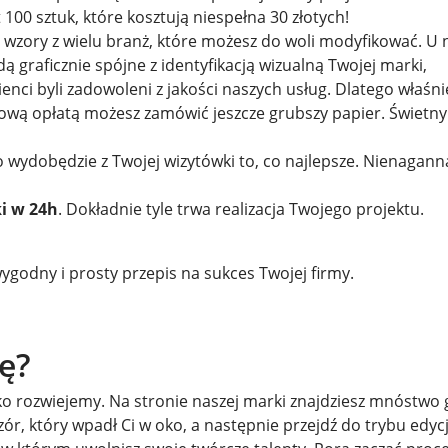
100 sztuk, które kosztują niespełna 30 złotych!
 wzory z wielu branż, które możesz do woli modyfikować. U 
dą graficznie spójne z identyfikacją wizualną Twojej marki,
ienci byli zadowoleni z jakości naszych usług. Dlatego właśn
wą opłatą możesz zamówić jeszcze grubszy papier. Świetny
wydobędzie z Twojej wizytówki to, co najlepsze. Nienagann
i w 24h
. Dokładnie tyle trwa realizacja Twojego projektu.
ygodny i prosty przepis na sukces Twojej firmy.
ę?
bko rozwiejemy. Na stronie naszej marki znajdziesz mnóstwo
 który wpadł Ci w oko, a następnie przejdź do trybu edycj