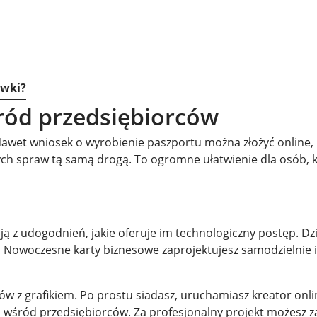
ówki?
śród przedsiębiorców
 Nawet wniosek o wyrobienie paszportu można złożyć online, 
ch spraw tą samą drogą. To ogromne ułatwienie dla osób, k
ają z udogodnień, jakie oferuje im technologiczny postęp. D
Nowoczesne karty biznesowe zaprojektujesz samodzielnie i 
 z grafikiem. Po prostu siadasz, uruchamiasz kreator online
i wśród przedsiębiorców. Za profesjonalny projekt możesz z