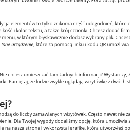
, w którym uwolnisz swoje twórcze talenty. Pora zacząć proce
dycja elementów to tylko znikoma część udogodnień, które c
elkość i kolor tekstu, a także krój czcionki. Chcesz dodać fi
sz menu, w którym błyskawicznie dodasz wybrany plik. Chces
i
Inne urządzenie
, które za pomocą linku i kodu QR umożliwia
. Nie chcesz umieszczać tam żadnych informacji? Wystarczy, 
ki. Pamiętaj, że ludzie zwykle oglądają wizytówkę z dwóch s
ej?
hodzą do liczby zamawianych wizytówek. Często nawet nie za
ienie. Dla Twojej wygody dodaliśmy opcję, która umożliwia 
ę na naszą stronę i wykorzystaj grafikę, którą utworzyłeś 