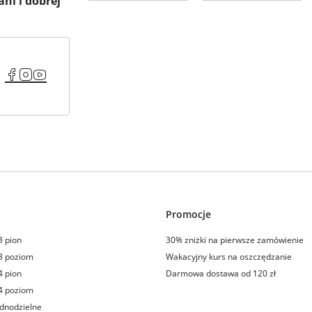
ani i dobrej
Promocje
3 pion
30% zniżki na pierwsze zamówienie
3 poziom
Wakacyjny kurs na oszczędzanie
4 pion
Darmowa dostawa od 120 zł
4 poziom
dnodzielne