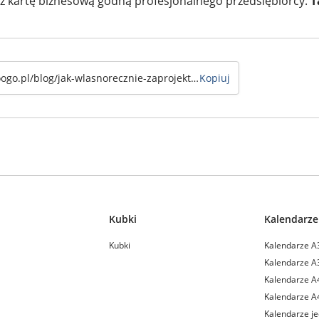
 kartę biznesową godną profesjonalnego przedsiębiorcy.
T
Kopiuj
Kubki
Kalendarze
Kubki
Kalendarze A
Kalendarze A
Kalendarze A
Kalendarze A
Kalendarze je