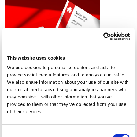
This website uses cookies
We use cookies to personalise content and ads, to
Triki i porady
provide social media features and to analyse our traffic.
Wizytówka – jak zrobić
We also share information about your use of our site with
spady?
our social media, advertising and analytics partners who
22 listopada 2025
may combine it with other information that you’ve
provided to them or that they’ve collected from your use
Czytaj więcej
of their services.
Consent