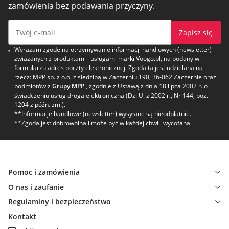
zamówienia bez podawania przyczyny.
Zapisz się
Wyrażam zgodę na otrzymywanie informacji handlowych (newsletter)
związanych z produktami i usługami marki Voogo.pl, na podany w
formularzu adres poczty elektronicznej. Zgoda ta jest udzielana na
rzecz: MPP sp. z o.o. z siedzibą w Zaczerniu 190, 36-062 Zaczernie oraz
podmiotów z
Grupy MPP
, zgodnie z Ustawą z dnia 18 lipca 2002 r. o
świadczeniu usług drogą elektroniczną (Dz. U. z 2002 r., Nr 144, poz.
1204 z późn. zm.).
**Informacje handlowe (newsletter) wysyłane są nieodpłatnie.
**Zgoda jest dobrowolna i może być w każdej chwili wycofana.
Pomoc i zamówienia
O nas i zaufanie
Regulaminy i bezpieczeństwo
Kontakt