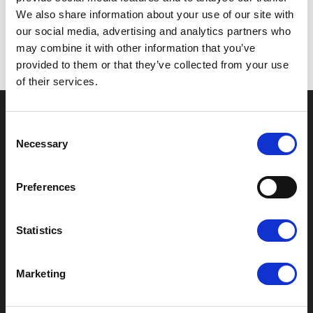
We also share information about your use of our site with
our social media, advertising and analytics partners who
may combine it with other information that you’ve
provided to them or that they’ve collected from your use
of their services.
Consent
Necessary
Selection
Sprawdź nasze
Preferences
najpopularniejsze
szablony
Statistics
Możliwości jest wiele – minimalistyczne, eleganckie,
nowoczesne. Wybierz styl, który najlepiej pasuje do
Marketing
Twojej marki, i dopasuj go w intuicyjnym kreatorze.
Kilka kliknięć wystarczy, by stworzyć projekt, który