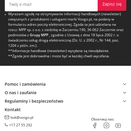
Zapisz się
Wyrażam zgodę na otrzymywanie informacji handlowych (newsletter)
związanych z produktami i usługami marki Voogo.pl, na podany w
formularzu adres poczty elektronicznej. Zgoda ta jest udzielana na
rzecz: MPP sp. z o.o. z siedzibą w Zaczerniu 190, 36-062 Zaczernie oraz
podmiotów z
Grupy MPP
, zgodnie z Ustawą z dnia 18 lipca 2002 r. o
świadczeniu usług drogą elektroniczną (Dz. U. z 2002 r., Nr 144, poz.
1204 z późn. zm.).
**Informacje handlowe (newsletter) wysyłane są nieodpłatnie.
**Zgoda jest dobrowolna i może być w każdej chwili wycofana.
Pomoc i zamówienia
O nas i zaufanie
Regulaminy i bezpieczeństwo
Kontakt
bok@voogo.pl
Obserwuj nas:
+17 27 55 292