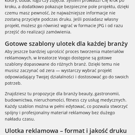
kolory, dodać logo czy zdjęcia. System prowadzi Cię krok po
kroku, a dodatkowo pokazuje bezpieczne pole projektu, dzięki
czemu masz pewność, że najważniejsze informacje nie
zostaną przycięte podczas druku. Jeśli posiadasz własny
projekt, możesz go również wgrać w formacie JPG i od razu
przejść do realizacji zamówienia.
Gotowe szablony ulotek dla każdej branży
Aby jeszcze bardziej uprościć proces tworzenia materiałów
reklamowych, w kreatorze Voogo dostępne są gotowe
szablony dopasowane do różnych branż. Dzięki temu nie
musisz zaczynać od zera — wystarczy wybrać projekt
odpowiadający Twojej działalności i dostosować go do swoich
potrzeb.
Znajdziesz tu propozycje dla branży beauty, gastronomii,
budownictwa, nieruchomości, fitness czy usług medycznych.
Każdy szablon można w pełni edytować, co pozwala stworzyć
spójny i profesjonalny materiał reklamowy bez dużego
nakładu czasu.
Ulotka reklamowa – format i jakość druku