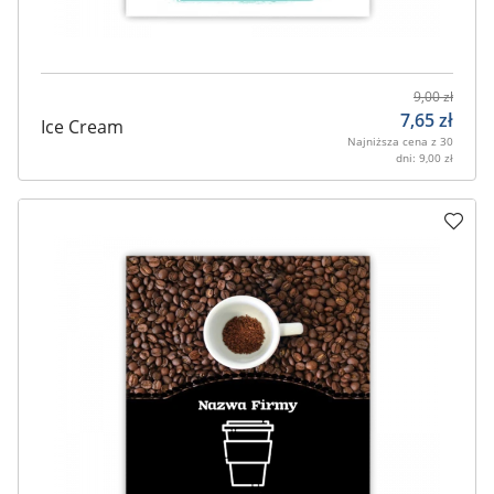
9,00
zł
7,65
zł
Ice Cream
Najniższa cena z 30
dni:
9,00
zł