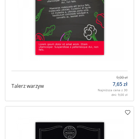
9,00
zł
7,65
zł
Talerz warzyw
Najniższa cena z 30
dni:
9,00
zł