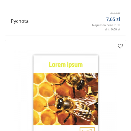
9,00
zł
7,65
zł
Pychota
Najniższa cena z 30
dni:
9,00
zł