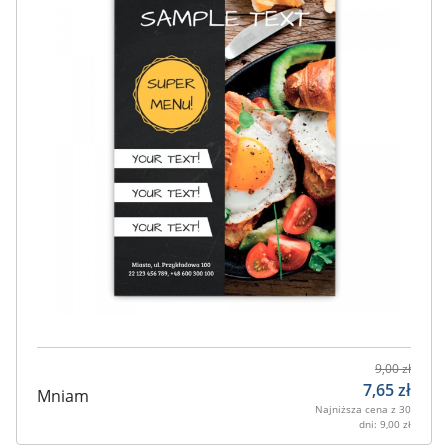
9,00
zł
7,65
zł
Mniam
Najniższa cena z 30
dni:
9,00
zł