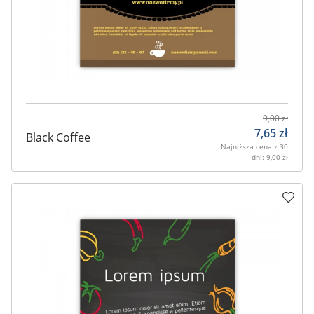
9,00
zł
7,65
zł
Black Coffee
Najniższa cena z 30
dni:
9,00
zł