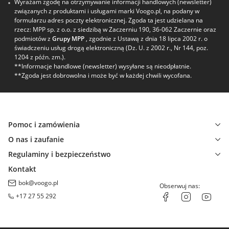
Wyrażam zgodę na otrzymywanie informacji handlowych (newsletter)
związanych z produktami i usługami marki Voogo.pl, na podany w
formularzu adres poczty elektronicznej. Zgoda ta jest udzielana na
rzecz: MPP sp. z o.o. z siedzibą w Zaczerniu 190, 36-062 Zaczernie oraz
podmiotów z
Grupy MPP
, zgodnie z Ustawą z dnia 18 lipca 2002 r. o
świadczeniu usług drogą elektroniczną (Dz. U. z 2002 r., Nr 144, poz.
1204 z późn. zm.).
**Informacje handlowe (newsletter) wysyłane są nieodpłatnie.
**Zgoda jest dobrowolna i może być w każdej chwili wycofana.
Pomoc i zamówienia
O nas i zaufanie
Regulaminy i bezpieczeństwo
Kontakt
bok@voogo.pl
Obserwuj nas:
+17 27 55 292