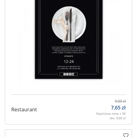
9,00
zł
7,65
zł
Restaurant
Najniższa cena z 30
dni:
9,00
zł