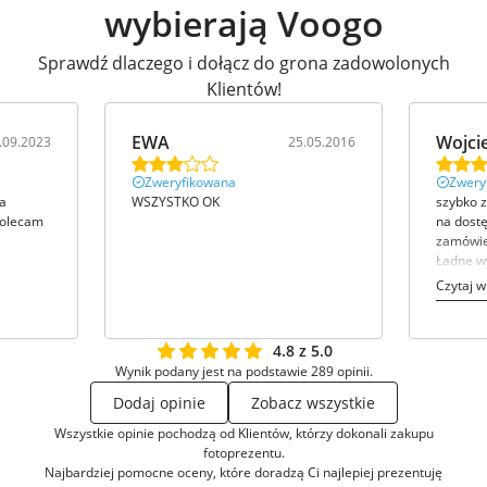
wybierają Voogo
Sprawdź dlaczego i dołącz do grona zadowolonych
Klientów!
EWA
Wojci
.09.2023
25.05.2016
Zweryfikowana
Zwery
na
WSZYSTKO OK
szybko 
Polecam
na dost
zamówie
Ładne w
zadowol
Czytaj w
4.8 z 5.0
Wynik podany jest na podstawie 289 opinii.
Dodaj opinie
Zobacz wszystkie
Wszystkie opinie pochodzą od Klientów, którzy dokonali zakupu
fotoprezentu.
Najbardziej pomocne oceny, które doradzą Ci najlepiej prezentuję