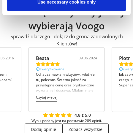
Use necessary cookies only
Przedsiębiorcy tacy jak Ty
wybierają Voogo
Sprawdź dlaczego i dołącz do grona zadowolonych
Klientów!
Beata
Piotr
.05.2016
09.06.2024
Zweryfikowana
Zwery
azem
Od lat zamawiam wizytówki właśnie
Jak zapr
olecam!
tu, polecam. Świetna jakość za
czego j
przystępną cenę oraz błyskawiczne
Super s
wykonanie i dostawa. Miałam małe
trudności z dopasowaniem mojego
Czytaj więcej
projektu w ramkę, ale poza tym
wszystko bez zarzutu.
4.8 z 5.0
Wynik podany jest na podstawie 289 opinii.
Dodaj opinie
Zobacz wszystkie