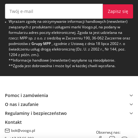
Zapisz się
Wyrażam zgodę na otrzymywanie informacji handlowych (newsletter)
związanych z produktami i usługami marki Voogo.pl, na podany w
formularzu adres poczty elektronicznej. Zgoda ta jest udzielana na
rzecz: MPP sp. z o.o. z siedzibą w Zaczerniu 190, 36-062 Zaczernie oraz
podmiotów z
Grupy MPP
, zgodnie z Ustawą z dnia 18 lipca 2002 r. o
świadczeniu usług drogą elektroniczną (Dz. U. z 2002 r., Nr 144, poz.
1204 z późn. zm.).
**Informacje handlowe (newsletter) wysyłane są nieodpłatnie.
**Zgoda jest dobrowolna i może być w każdej chwili wycofana.
Pomoc i zamówienia
O nas i zaufanie
Regulaminy i bezpieczeństwo
Kontakt
bok@voogo.pl
Obserwuj nas: