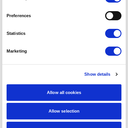
Preferences
Statistics
Marketing
Show details
9,00
zł
7,65
zł
Pastelowe muffiny
Pusty szablon
Allow all cookies
Najniższa
cena z 30 dni:
9,00
zł
Allow selection