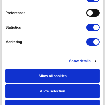
Preferences
Statistics
Marketing
Show details
9,00
zł
7,65
zł
Detektyw
My Coffee
Allow all cookies
Najniższa
cena z 30 dni:
9,00
zł
Allow selection