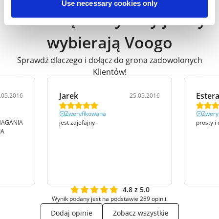
Use necessary cookies only
Przedsiębiorcy tacy jak Ty
wybierają Voogo
Sprawdź dlaczego i dołącz do grona zadowolonych
Klientów!
Jarek
Ester
.05.2016
25.05.2016
Zweryfikowana
Zwery
MAGANIA
jest zajefajny
prosty i
IA
4.8 z 5.0
Wynik podany jest na podstawie 289 opinii.
Dodaj opinie
Zobacz wszystkie