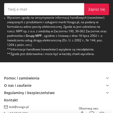
Zapisz się
Wyrażam zgodę na otrzymywanie informacji handlowych (newsletter)
związanych z produktami i usługami marki Voogo.pl, na podany w
formularzu adres poczty elektronicznej. Zgoda ta jest udzielana na
rzecz: MPP sp. z o.o. z siedzibą w Zaczerniu 190, 36-062 Zaczernie oraz
podmiotów z
Grupy MPP
, zgodnie z Ustawą z dnia 18 lipca 2002 r. o
świadczeniu usług drogą elektroniczną (Dz. U. z 2002 r., Nr 144, poz.
1204 z późn. zm.).
**Informacje handlowe (newsletter) wysyłane są nieodpłatnie.
**Zgoda jest dobrowolna i może być w każdej chwili wycofana.
Pomoc i zamówienia
O nas i zaufanie
Regulaminy i bezpieczeństwo
Kontakt
bok@voogo.pl
Obserwuj nas: