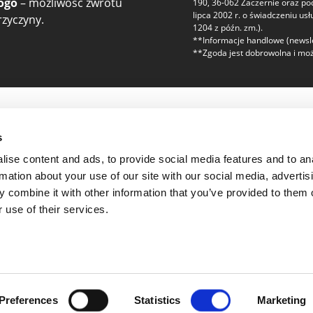
ogo
– możliwość zwrotu
190, 36-062 Zaczernie oraz p
lipca 2002 r. o świadczeniu usł
zyczyny.
1204 z późn. zm.).
**Informacje handlowe (newsle
**Zgoda jest dobrowolna i moż
zaufanie
Regulaminy i bez
s
Polityka prywatności
ise content and ads, to provide social media features and to an
Regulamin
rmation about your use of our site with our social media, advertis
 combine it with other information that you’ve provided to them o
r
 use of their services.
 Jakości Voogo
Preferences
Statistics
Marketing
Wszystkie prawa zastrzeżone. MPP sp. z o.o. © 2026