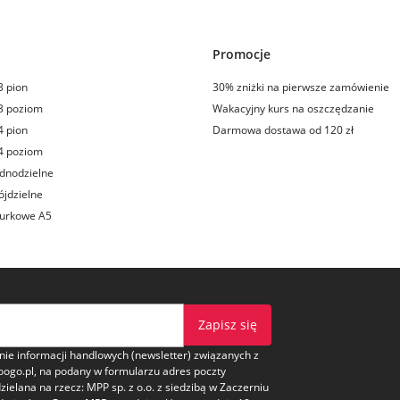
Promocje
3 pion
30% zniżki na pierwsze zamówienie
3 poziom
Wakacyjny kurs na oszczędzanie
4 pion
Darmowa dostawa od 120 zł
4 poziom
dnodzielne
ójdzielne
iurkowe A5
Zapisz się
e informacji handlowych (newsletter) związanych z
oogo.pl, na podany w formularzu adres poczty
dzielana na rzecz: MPP sp. z o.o. z siedzibą w Zaczerniu