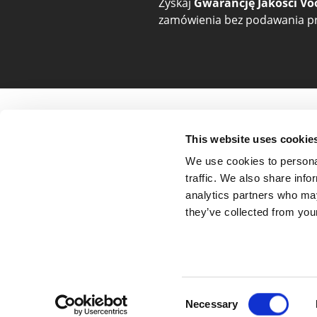
Zyskaj
Gwarancję Jakości Vo
zamówienia bez podawania pr
Pomoc i zamówienia
O nas i 
This website uses cookie
Cennik
O firmie
We use cookies to personal
Płatności
Opinie
traffic. We also share info
Realizacja i dostawa
Blog
analytics partners who may
Status zamówienia
Newslette
they’ve collected from your
Reklamacje
Gwarancja
Baza wiedzy
Consent
Necessary
Selection