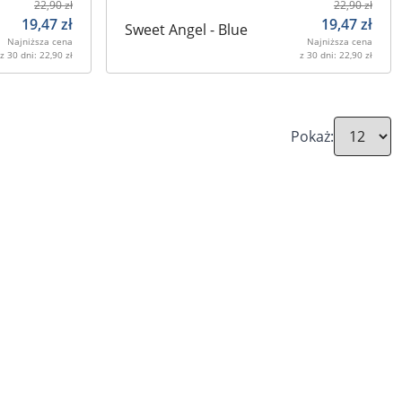
22,90
zł
22,90
zł
19,47
zł
19,47
zł
Sweet Angel - Blue
Najniższa cena
Najniższa cena
z 30 dni:
22,90
zł
z 30 dni:
22,90
zł
Pokaż: