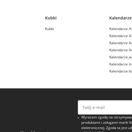
Kubki
Kalendarze
Kubki
Kalendarze A
Kalendarze A
Kalendarze A
Kalendarze A
Kalendarze je
Kalendarze tr
Kalendarze b
Wyrażam zgodę na otrzymywani
produktami i usługami marki V
elektronicznej. Zgoda ta jest u