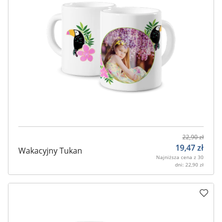
22,90
zł
19,47
zł
Wakacyjny Tukan
Najniższa cena z 30
dni:
22,90
zł