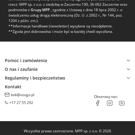
rzecz: MPP sp. z o.o. z siedzibą w Zaczerniu 190, 36-062 Zaczernie oraz
podmiotów z
Grupy MPP
, zgodnie z Ustawą z dnia 18 lipca 2002 r. o
świadczeniu usług drogą elektroniczną (Dz. U. z 2002 r., Nr 144, poz.
1204 z późn. zm.).
**Informacje handlowe (newsletter) wysyłane są nieodpłatnie.
**Zgoda jest dobrowolna i może być w każdej chwili wycofana.
Pomoc i zamówienia
O nas i zaufanie
Regulaminy i bezpieczeństwo
Kontakt
bok@voogo.pl
Obserwuj nas:
+17 27 55 292
Wszystkie prawa zastrzeżone. MPP sp. z o.o. © 2026