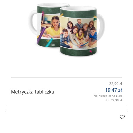
22,90
zł
19,47
zł
Metryczka tabliczka
Najniższa cena z 30
dni:
22,90
zł