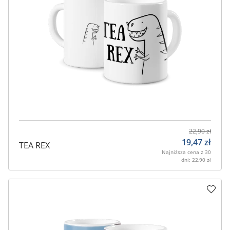
22,90
zł
19,47
zł
TEA REX
Najniższa cena z 30
dni:
22,90
zł