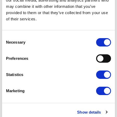
our social media, advertising and analytics partners who
may combine it with other information that you’ve
provided to them or that they’ve collected from your use
of their services.
Consent
Necessary
Selection
Preferences
22,90
zł
19,47
zł
Statistics
Króliczek
Najniższa cena z 30
dni:
22,90
zł
Marketing
Show details