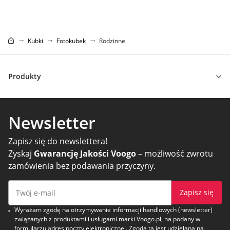
Kubki
Fotokubek
Rodzinne
Produkty
Newsletter
Zapisz się do newslettera!
Zyskaj
Gwarancję Jakości Voogo
– możliwość zwrotu
zamówienia bez podawania przyczyny.
Zapisz się
Wyrażam zgodę na otrzymywanie informacji handlowych (newsletter)
związanych z produktami i usługami marki Voogo.pl, na podany w
formularzu adres poczty elektronicznej. Zgoda ta jest udzielana na