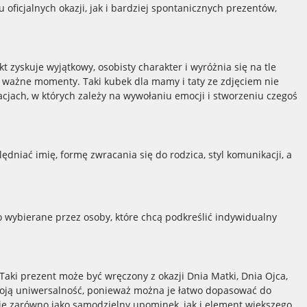
ficjalnych okazji, jak i bardziej spontanicznych prezentów,
 zyskuje wyjątkowy, osobisty charakter i wyróżnia się na tle
e ważne momenty. Taki kubek dla mamy i taty ze zdjęciem nie
acjach, w których zależy na wywołaniu emocji i stworzeniu czegoś
niać imię, formę zwracania się do rodzica, styl komunikacji, a
o wybierane przez osoby, które chcą podkreślić indywidualny
Taki prezent może być wręczony z okazji Dnia Matki, Dnia Ojca,
swoją uniwersalność, ponieważ można je łatwo dopasować do
nuje zarówno jako samodzielny upominek, jak i element większego