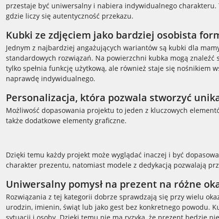
przestaje być uniwersalny i nabiera indywidualnego charakteru. 
gdzie liczy się autentyczność przekazu.
Kubki ze zdjęciem jako bardziej osobista fo
Jednym z najbardziej angażujących wariantów są kubki dla mamy i 
standardowych rozwiązań. Na powierzchni kubka mogą znaleźć się
tylko spełnia funkcję użytkową, ale również staje się nośnikiem
naprawdę indywidualnego.
Personalizacja, która pozwala stworzyć unik
Możliwość dopasowania projektu to jeden z kluczowych elementów 
także dodatkowe elementy graficzne.
Dzięki temu każdy projekt może wyglądać inaczej i być dopasowa
charakter prezentu, natomiast modele z dedykacją pozwalają pr
Uniwersalny pomysł na prezent na różne ok
Rozwiązania z tej kategorii dobrze sprawdzają się przy wielu oka
urodzin, imienin, świąt lub jako gest bez konkretnego powodu. 
sytuacji i osoby. Dzięki temu nie ma ryzyka, że prezent będzie n