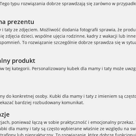
Tego typu rozwiązania dobrze sprawdzają się zarówno w przypadku o
rma prezentu
taty ze zdjęciem. Możliwość dodania fotografii sprawia, że produkt
 zdjęcia dzieci, wspólne ujęcia rodzinne, kadry z wakacji lub inn
 wspomnień. To rozwiązanie szczególnie dobrze sprawdza się w sytu
alny produkt
tej kategorii. Personalizowany kubek dla mamy i taty może uwzględ
ny do konkretnej osoby. Kubki dla mamy i taty z imieniem są częst
zekazać bardziej rozbudowany komunikat.
azje
zjach, ponieważ łączą w sobie praktyczność i emocjonalny przekaz. 
Kubki dla mamy i taty są często wybierane właśnie ze względu na 
ietrafiony lub niepraktyczny. To rozwiązanie, które dobrze funkcjo