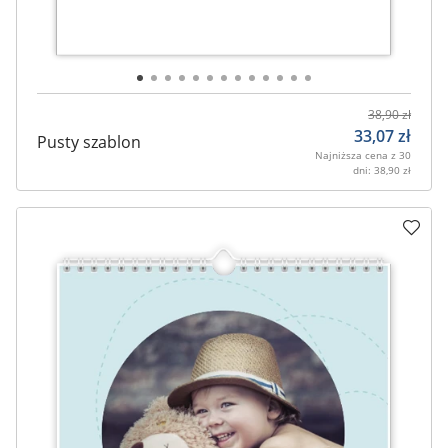
38,90
zł
33,07
zł
Pusty szablon
Najniższa cena z 30
dni:
38,90
zł