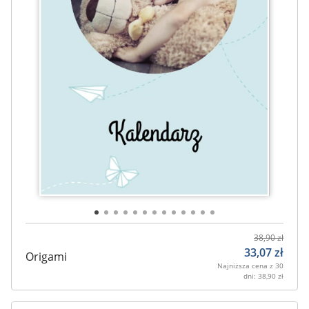
38,90
zł
33,07
zł
Origami
Najniższa cena z 30
dni:
38,90
zł