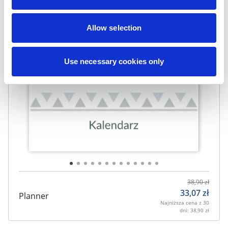
Allow selection
Use necessary cookies only
38,90
zł
33,07
zł
Planner
Najniższa cena z 30
dni:
38,90
zł