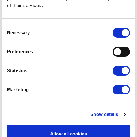
of their services.
Consent
Necessary
Selection
38,90
zł
33,07
zł
Drewniana faktura
Preferences
Najniższa cena z 30
dni:
38,90
zł
Statistics
Marketing
Show details
Allow all cookies