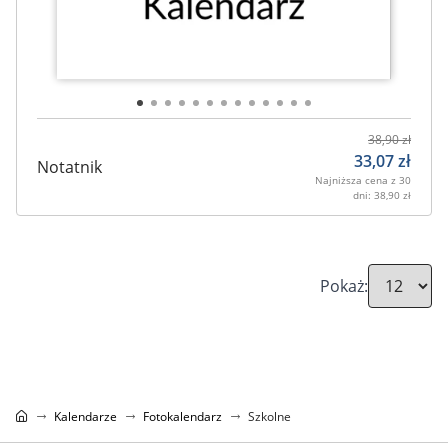
38,90
zł
33,07
zł
Notatnik
Najniższa cena z 30
dni:
38,90
zł
Pokaż:
Kalendarze
Fotokalendarz
Szkolne