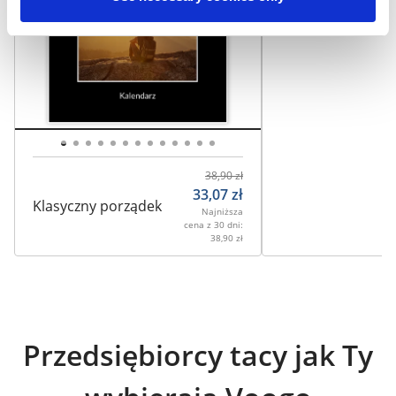
38,90
zł
33,07
zł
Klasyczny porządek
Najniższa
cena z 30 dni:
38,90
zł
Przedsiębiorcy tacy jak Ty