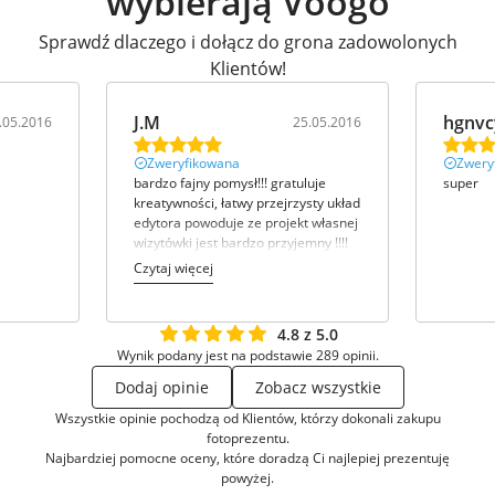
wybierają Voogo
Sprawdź dlaczego i dołącz do grona zadowolonych
Klientów!
J.M
hgnvc
.05.2016
25.05.2016
Zweryfikowana
Zwery
bardzo fajny pomysł!!! gratuluje
super
kreatywności, łatwy przejrzysty układ
edytora powoduje ze projekt własnej
wizytówki jest bardzo przyjemny !!!!
Czytaj więcej
4.8 z 5.0
Wynik podany jest na podstawie 289 opinii.
Dodaj opinie
Zobacz wszystkie
Wszystkie opinie pochodzą od Klientów, którzy dokonali zakupu
fotoprezentu.
Najbardziej pomocne oceny, które doradzą Ci najlepiej prezentuję
powyżej.