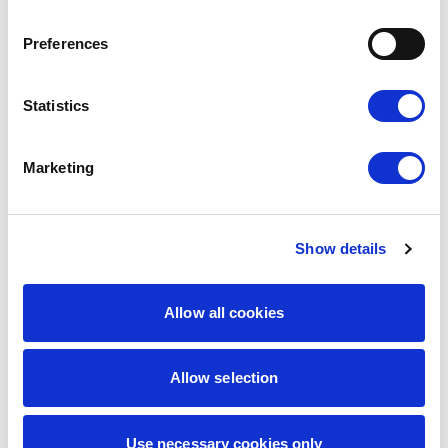
Wybierz
Preferences
Statistics
Marketing
Inne szablony
Klasyczne
,
Standardowe
,
Szkolne
,
Uniwersalne
Show details
Allow all cookies
Dla ogrodnika
Allow selection
Use necessary cookies only