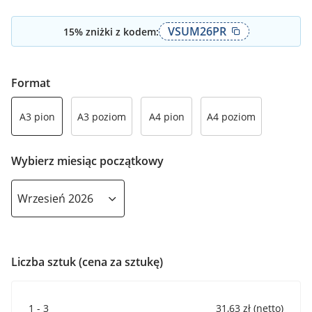
VSUM26PR
15
% zniżki z kodem:
Format
A3 pion
A3 poziom
A4 pion
A4 poziom
Wybierz miesiąc początkowy
Liczba sztuk (cena za sztukę)
1 - 3
31,63 zł (netto)