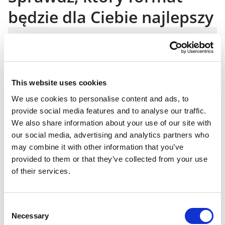
będzie dla Ciebie najlepszy
Kalendarz ścienny
Kalendarz jednodzielny
Kalendarz
A4 (21x30cm) pion i poziom
Format
A3 (30x42cm) pion i poziom
This website uses cookies
We use cookies to personalise content and ads, to
provide social media features and to analyse our traffic.
Liczba stron
13 kart
We also share information about your use of our site with
our social media, advertising and analytics partners who
may combine it with other information that you’ve
Rodzaj
Kredowy papier, gramatura 170 g/m2
provided to them or that they’ve collected from your use
papieru
of their services.
Kalendarium
Od dowolnego miesiąca
Consent
Necessary
Selection