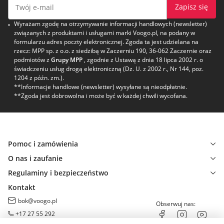
Zapisz się
Wyrażam zgodę na otrzymywanie informacji handlowych (newsletter)
związanych z produktami i usługami marki Voogo.pl, na podany w
formularzu adres poczty elektronicznej. Zgoda ta jest udzielana na
rzecz: MPP sp. z o.o. z siedzibą w Zaczerniu 190, 36-062 Zaczernie oraz
podmiotów z
Grupy MPP
, zgodnie z Ustawą z dnia 18 lipca 2002 r. o
świadczeniu usług drogą elektroniczną (Dz. U. z 2002 r., Nr 144, poz.
1204 z późn. zm.).
**Informacje handlowe (newsletter) wysyłane są nieodpłatnie.
**Zgoda jest dobrowolna i może być w każdej chwili wycofana.
Pomoc i zamówienia
O nas i zaufanie
Regulaminy i bezpieczeństwo
Kontakt
bok@voogo.pl
Obserwuj nas:
+17 27 55 292