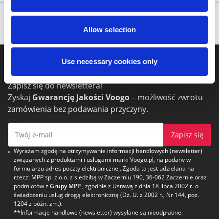
Produkty
Allow selection
Use necessary cookies only
Newsletter
Zapisz się do newslettera!
Zyskaj
Gwarancję Jakości Voogo
– możliwość zwrotu
zamówienia bez podawania przyczyny.
Zapisz się
Wyrażam zgodę na otrzymywanie informacji handlowych (newsletter)
związanych z produktami i usługami marki Voogo.pl, na podany w
formularzu adres poczty elektronicznej. Zgoda ta jest udzielana na
rzecz: MPP sp. z o.o. z siedzibą w Zaczerniu 190, 36-062 Zaczernie oraz
podmiotów z
Grupy MPP
, zgodnie z Ustawą z dnia 18 lipca 2002 r. o
świadczeniu usług drogą elektroniczną (Dz. U. z 2002 r., Nr 144, poz.
1204 z późn. zm.).
**Informacje handlowe (newsletter) wysyłane są nieodpłatnie.