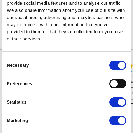
provide social media features and to analyse our traffic.
Przedsiębiorcy tacy jak Ty
We also share information about your use of our site with
our social media, advertising and analytics partners who
wybierają Voogo
may combine it with other information that you’ve
provided to them or that they’ve collected from your use
Sprawdź dlaczego i dołącz do grona zadowolonych
of their services.
Klientów!
Consent
Łukasz
Ola
.05.2016
25.05.2016
Necessary
Selection
Zweryfikowana
Zwery
Świetny kreator
Wszystk
czas rea
Preferences
pewno w
sumieni
Czytaj w
Statistics
4.8 z 5.0
Marketing
Wynik podany jest na podstawie 289 opinii.
Dodaj opinie
Zobacz wszystkie