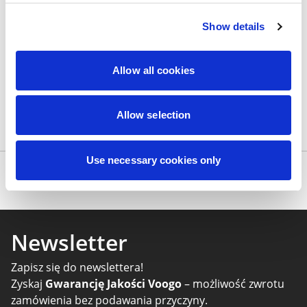
Wszystkie opinie pochodzą od Klientów, którzy dokonali zakupu
Show details
fotoprezentu.
Najbardziej pomocne oceny, które doradzą Ci najlepiej prezentuję
powyżej.
Allow all cookies
Allow selection
Kalendarze
Fotokalendarz Biurkowy
Na urodziny
Use necessary cookies only
Produkty
Newsletter
Zapisz się do newslettera!
Zyskaj
Gwarancję Jakości Voogo
– możliwość zwrotu
zamówienia bez podawania przyczyny.