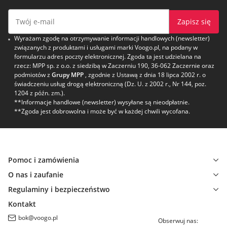
Zapisz się
Wyrażam zgodę na otrzymywanie informacji handlowych (newsletter)
związanych z produktami i usługami marki Voogo.pl, na podany w
formularzu adres poczty elektronicznej. Zgoda ta jest udzielana na
rzecz: MPP sp. z o.o. z siedzibą w Zaczerniu 190, 36-062 Zaczernie oraz
podmiotów z
Grupy MPP
, zgodnie z Ustawą z dnia 18 lipca 2002 r. o
świadczeniu usług drogą elektroniczną (Dz. U. z 2002 r., Nr 144, poz.
1204 z późn. zm.).
**Informacje handlowe (newsletter) wysyłane są nieodpłatnie.
**Zgoda jest dobrowolna i może być w każdej chwili wycofana.
Pomoc i zamówienia
O nas i zaufanie
Regulaminy i bezpieczeństwo
Kontakt
bok@voogo.pl
Obserwuj nas: