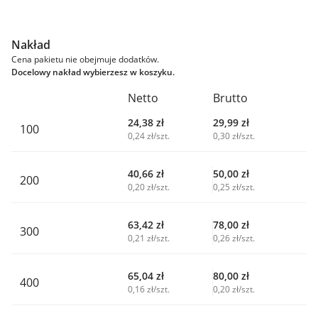
Nakład
Cena pakietu nie obejmuje dodatków.
Docelowy nakład wybierzesz w koszyku.
Netto
Brutto
24,38
zł
29,99
zł
100
0,24 zł/szt.
0,30 zł/szt.
40,66
zł
50,00
zł
200
0,20 zł/szt.
0,25 zł/szt.
63,42
zł
78,00
zł
300
0,21 zł/szt.
0,26 zł/szt.
65,04
zł
80,00
zł
400
0,16 zł/szt.
0,20 zł/szt.