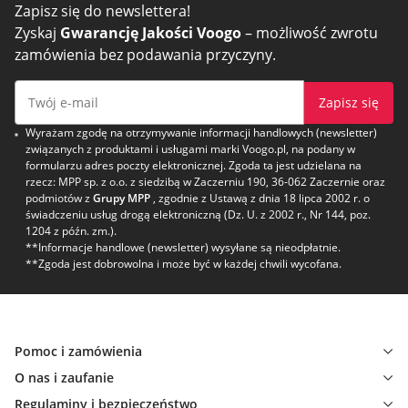
Zapisz się do newslettera!
Zyskaj
Gwarancję Jakości Voogo
– możliwość zwrotu
zamówienia bez podawania przyczyny.
Zapisz się
Wyrażam zgodę na otrzymywanie informacji handlowych (newsletter)
związanych z produktami i usługami marki Voogo.pl, na podany w
formularzu adres poczty elektronicznej. Zgoda ta jest udzielana na
rzecz: MPP sp. z o.o. z siedzibą w Zaczerniu 190, 36-062 Zaczernie oraz
podmiotów z
Grupy MPP
, zgodnie z Ustawą z dnia 18 lipca 2002 r. o
świadczeniu usług drogą elektroniczną (Dz. U. z 2002 r., Nr 144, poz.
1204 z późn. zm.).
**Informacje handlowe (newsletter) wysyłane są nieodpłatnie.
**Zgoda jest dobrowolna i może być w każdej chwili wycofana.
Pomoc i zamówienia
O nas i zaufanie
Regulaminy i bezpieczeństwo