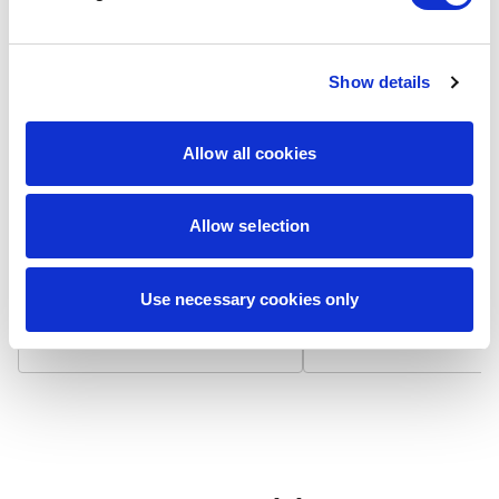
Show details
Laminat matowy
Laminat błyszcz
Allow all cookies
Wizytówka na papierze 300
Wizytówka na papierze
g/m² z matowym laminatem,
g/m² pokryta błyszcząc
który niweluje odbicia światła i
laminatem, który odbija 
zapewnia niepalcującą się
podbija nasycenie kolo
Allow selection
powierzchnię. Dodatkowo
Powierzchnia jest gładk
zwiększa trwałość i chroni przed
bardziej odporna na
zabrudzeniami.
zabrudzenia i zapewnia
Use necessary cookies only
żywotność.
7,90 zł / 100 szt.
7,90 zł / 100 szt.
+
+