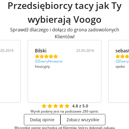
Przedsiębiorcy tacy jak Ty
wybierają Voogo
Sprawdź dlaczego i dołącz do grona zadowolonych
Klientów!
Bilski
sebas
.05.2016
25.05.2016
Zweryfikowana
Zwery
Intuicyjny
spoko
4.8 z 5.0
Wynik podany jest na podstawie 289 opinii.
Dodaj opinie
Zobacz wszystkie
Wszystkie opinie pochodzą od Klientów, którzy dokonali zakupu