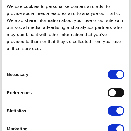
We use cookies to personalise content and ads, to
provide social media features and to analyse our traffic.
We also share information about your use of our site with
our social media, advertising and analytics partners who
Dopasuj wykończenie do
may combine it with other information that you’ve
provided to them or that they’ve collected from your use
swojego projektu
of their services.
Laminat wpływa na wygląd i odczucie wizytówki w dłoni.
Możesz dobrać do projektu matowe lub błyszczące
Consent
wykończenie — każde z nich inaczej podkreśla kolory i
Necessary
detale.
Selection
Preferences
Statistics
Marketing