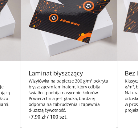
Laminat błyszczący
Bez 
Wizytówka na papierze 300 g/m² pokryta
Klasyc
je
błyszczącym laminatem, który odbija
g/m², 
cującą
światło i podbija nasycenie kolorów.
Natura
ksza
Powierzchnia jest gładka, bardziej
odcisk
iami.
odporna na zabrudzenia i zapewnia
w pros
dłuższą żywotność.
projek
7,90 zł / 100 szt.
+