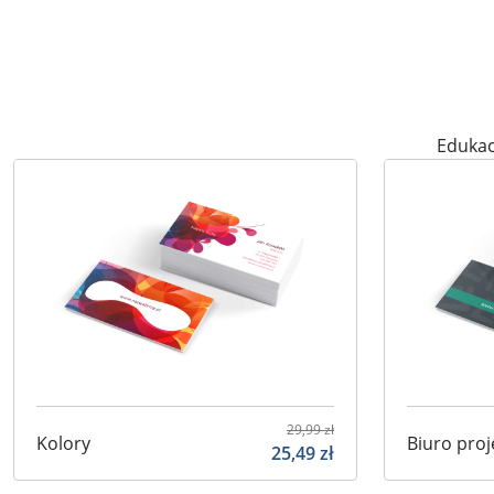
Edukac
29,99
zł
Kolory
Biuro pro
25,49
zł