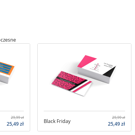
czesne
29,99
zł
29,99
zł
Black Friday
25,49
zł
25,49
zł