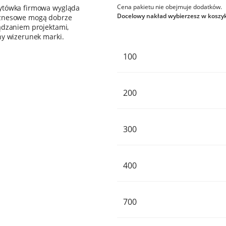
Cena pakietu nie obejmuje dodatków.
zytówka firmowa wygląda
Docelowy nakład wybierzesz w koszy
biznesowe mogą dobrze
ądzaniem projektami,
ny wizerunek marki.
100
200
300
400
700