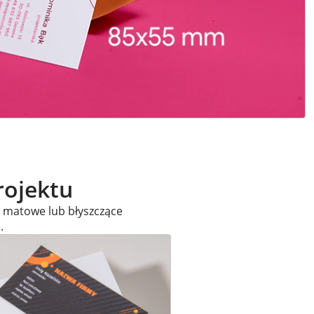
rojektu
u matowe lub błyszczące
.