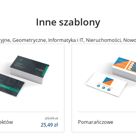
Inne szablony
yjne
,
Geometryczne
,
Informatyka i IT
,
Nieruchomości
,
Nowo
29,99
zł
jektów
Pomarańczowe
25,49
zł