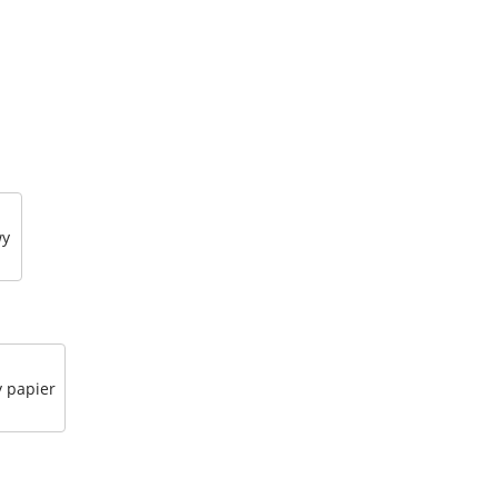
wy
 papier