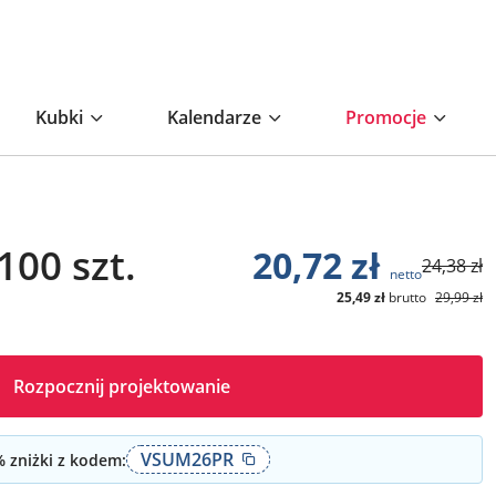
Kubki
Kalendarze
Promocje
100 szt.
20,72
zł
24,38
zł
netto
25,49
zł
brutto
29,99
zł
Rozpocznij projektowanie
VSUM26PR
 zniżki z kodem: