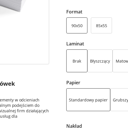
Format
90x50
85x55
Laminat
Brak
Błyszczący
Mato
Papier
tówek
Standardowy papier
Grubszy
elementy w odcieniach
onalnym podejściem do
izualnej firm działających
usług dla
Nakład