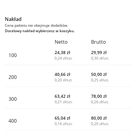
Nakład
Cena pakietu nie obejmuje dodatków.
Docelowy nakład wybierzesz w koszyku.
Netto
Brutto
24,38
zł
29,99
zł
100
0,24 zł/szt.
0,30 zł/szt.
40,66
zł
50,00
zł
200
0,20 zł/szt.
0,25 zł/szt.
63,42
zł
78,00
zł
300
0,21 zł/szt.
0,26 zł/szt.
65,04
zł
80,00
zł
400
0,16 zł/szt.
0,20 zł/szt.