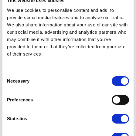
This website uses cookies
We use cookies to personalise content and ads, to
provide social media features and to analyse our traffic.
We also share information about your use of our site with
our social media, advertising and analytics partners who
Dopasuj wykończenie do
may combine it with other information that you’ve
swojego projektu
provided to them or that they’ve collected from your use
of their services.
Laminat wpływa na wygląd i odczucie wizytówki w dłoni.
Możesz dobrać do projektu matowe lub błyszczące
wykończenie — każde z nich inaczej podkreśla kolory i
Consent
detale.
Necessary
Selection
Preferences
Statistics