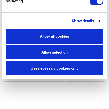
Marketing
Show details
Laminat matowy
Laminat błyszcz
Wizytówka na papierze 300
Wizytówka na papierze
Allow all cookies
g/m² z matowym laminatem,
g/m² pokryta błyszcząc
który niweluje odbicia światła i
laminatem, który odbija 
zapewnia niepalcującą się
podbija nasycenie kolo
Allow selection
powierzchnię. Dodatkowo
Powierzchnia jest gładk
zwiększa trwałość i chroni przed
bardziej odporna na
zabrudzeniami.
zabrudzenia i zapewnia
żywotność.
Use necessary cookies only
7,90 zł / 100 szt.
7,90 zł / 100 szt.
+
+