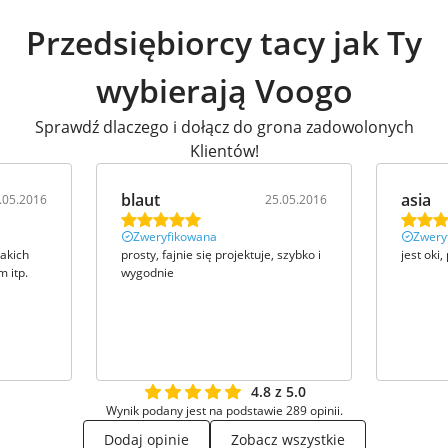
Przedsiębiorcy tacy jak Ty
wybierają Voogo
Sprawdź dlaczego i dołącz do grona zadowolonych
Klientów!
blaut
asia
.05.2016
25.05.2016
Zweryfikowana
Zwery
takich
prosty, fajnie się projektuje, szybko i
jest oki,
 itp.
wygodnie
4.8 z 5.0
Wynik podany jest na podstawie 289 opinii.
Dodaj opinie
Zobacz wszystkie