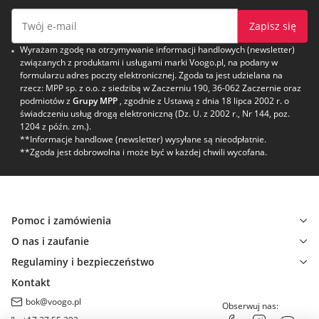
Zapisz się
Wyrażam zgodę na otrzymywanie informacji handlowych (newsletter)
związanych z produktami i usługami marki Voogo.pl, na podany w
formularzu adres poczty elektronicznej. Zgoda ta jest udzielana na
rzecz: MPP sp. z o.o. z siedzibą w Zaczerniu 190, 36-062 Zaczernie oraz
podmiotów z
Grupy MPP
, zgodnie z Ustawą z dnia 18 lipca 2002 r. o
świadczeniu usług drogą elektroniczną (Dz. U. z 2002 r., Nr 144, poz.
1204 z późn. zm.).
**Informacje handlowe (newsletter) wysyłane są nieodpłatnie.
**Zgoda jest dobrowolna i może być w każdej chwili wycofana.
Pomoc i zamówienia
O nas i zaufanie
Regulaminy i bezpieczeństwo
Kontakt
bok@voogo.pl
Obserwuj nas: