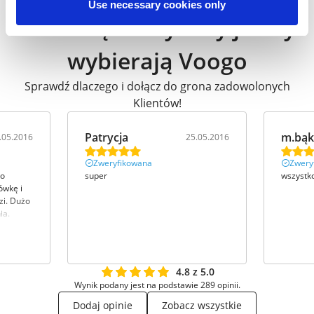
Use necessary cookies only
Przedsiębiorcy tacy jak Ty
wybierają Voogo
Sprawdź dlaczego i dołącz do grona zadowolonych
Klientów!
Patrycja
m.bąk
.05.2016
25.05.2016
Zweryfikowana
Zwery
ko
super
wszystk
ówkę i
zi. Dużo
ia.
4.8 z 5.0
Wynik podany jest na podstawie 289 opinii.
Dodaj opinie
Zobacz wszystkie