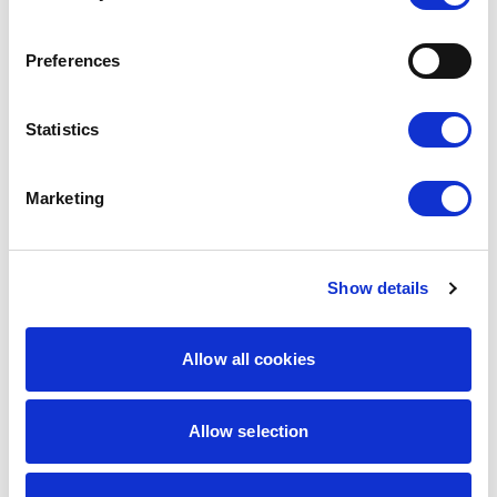
Preferences
Statistics
Marketing
Show details
9,00
zł
7,65
zł
Instagramowy
Niebieski
Allow all cookies
Najniższa
cena z 30 dni:
9,00
zł
Allow selection