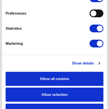
Preferences
Statistics
Marketing
Show details
9,00
zł
7,65
zł
3D na zielono
Dobry architekt
Allow all cookies
Najniższa
cena z 30 dni:
9,00
zł
Allow selection