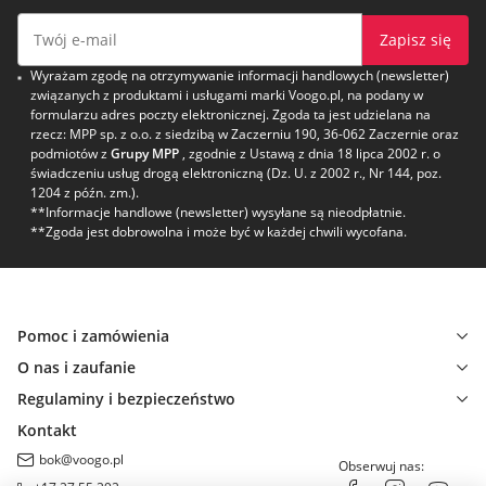
Zapisz się
Wyrażam zgodę na otrzymywanie informacji handlowych (newsletter)
związanych z produktami i usługami marki Voogo.pl, na podany w
formularzu adres poczty elektronicznej. Zgoda ta jest udzielana na
rzecz: MPP sp. z o.o. z siedzibą w Zaczerniu 190, 36-062 Zaczernie oraz
podmiotów z
Grupy MPP
, zgodnie z Ustawą z dnia 18 lipca 2002 r. o
świadczeniu usług drogą elektroniczną (Dz. U. z 2002 r., Nr 144, poz.
1204 z późn. zm.).
**Informacje handlowe (newsletter) wysyłane są nieodpłatnie.
**Zgoda jest dobrowolna i może być w każdej chwili wycofana.
Pomoc i zamówienia
O nas i zaufanie
Regulaminy i bezpieczeństwo
Kontakt
bok@voogo.pl
Obserwuj nas: