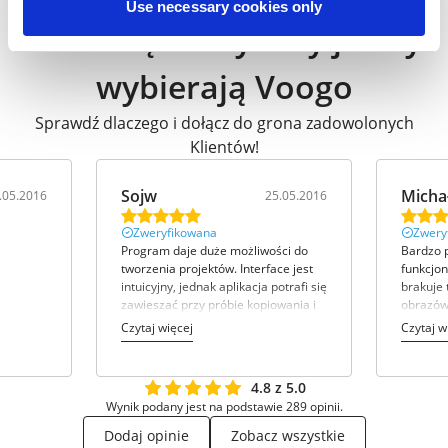
Use necessary cookies only
Przedsiębiorcy tacy jak Ty
wybierają Voogo
Sprawdź dlaczego i dołącz do grona zadowolonych
Klientów!
Sojw
Micha
.05.2016
25.05.2016
Zweryfikowana
Zwery
Program daje duże możliwości do
Bardzo p
tworzenia projektów. Interface jest
funkcjon
intuicyjny, jednak aplikacja potrafi się
brakuje 
zawieszać przy próbie kopiowania i
obrazów 
wklejania grafiki.
do wstaw
Czytaj więcej
Czytaj w
4.8 z 5.0
Wynik podany jest na podstawie 289 opinii.
Dodaj opinie
Zobacz wszystkie