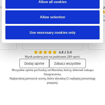
Allow all cookies
sylwek
peqtu
.05.2016
14.10.2024
Zweryfikowana
Zwery
Allow selection
polecam! profesjonalna robota!!
wszystk
Use necessary cookies only
4.8 z 5.0
Wynik podany jest na podstawie 289 opinii.
Dodaj opinie
Zobacz wszystkie
Wszystkie opinie pochodzą od Klientów, którzy dokonali zakupu
fotoprezentu.
Najbardziej pomocne oceny, które doradzą Ci najlepiej prezentuję
powyżej.