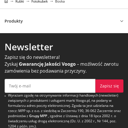
Kubki
Fotokubek
Boska
Produkty
Newsletter
Zapisz się do newslettera!
Zyskaj
Gwarancję Jakości Voogo
– możliwość zwrotu
zamówienia bez podawania przyczyny.
Zapisz się
Wyrażam zgodę na otrzymywanie informacji handlowych (newsletter)
związanych z produktami i usługami marki Voogo.pl, na podany w
formularzu adres poczty elektronicznej. Zgoda ta jest udzielana na
rzecz: MPP sp. z o.o. z siedzibą w Zaczerniu 190, 36-062 Zaczernie oraz
podmiotów z
Grupy MPP
, zgodnie z Ustawą z dnia 18 lipca 2002 r. o
świadczeniu usług drogą elektroniczną (Dz. U. z 2002 r., Nr 144, poz.
1204 z późn. zm.).