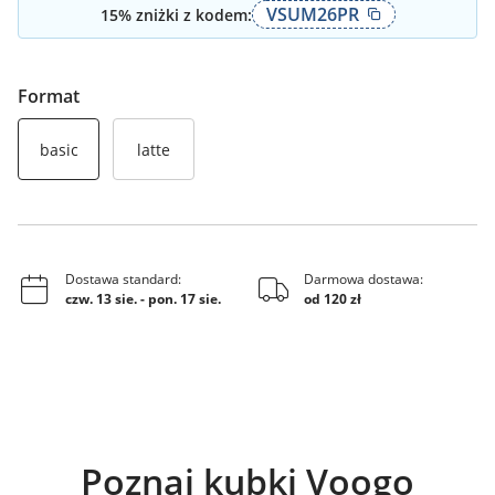
VSUM26PR
15
% zniżki z kodem:
Format
basic
latte
Dostawa standard:
Darmowa dostawa:
czw. 13 sie.
-
pon. 17 sie.
od 120 zł
Poznaj kubki Voogo