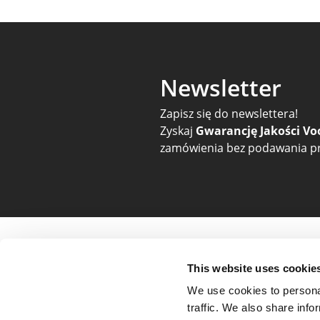
Newsletter
Zapisz się do newslettera!
Zyskaj
Gwarancję Jakości Vo
zamówienia bez podawania pr
Pomoc i zamówienia
O nas i 
This website uses cookie
Cennik
O firmie
We use cookies to personal
Płatności
Opinie
traffic. We also share info