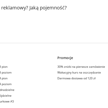
k reklamowy? Jaką pojemność?
Promocje
3 pion
30% zniżki na pierwsze zamówienie
3 poziom
Wakacyjny kurs na oszczędzanie
4 pion
Darmowa dostawa od 120 zł
4 poziom
dnodzielne
ójdzielne
iurkowe A5