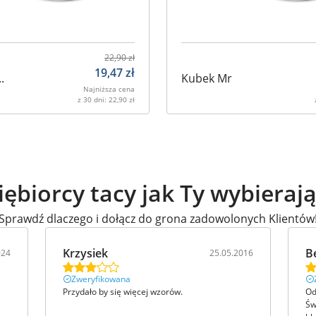
22,90
zł
19,47
zł
.
Kubek Mr
Najniższa cena
z 30 dni:
22,90
zł
iębiorcy tacy jak Ty wybieraj
Sprawdź dlaczego i dołącz do grona zadowolonych Klientów
Krzysiek
B
024
25.05.2016
Zweryfikowana
Przydało by się więcej wzorów.
Od
Św