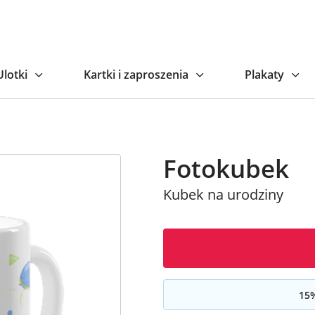
Naj
Ulotki
Kartki i zaproszenia
Plakaty
Fotokubek
Kubek na urodziny
15
%