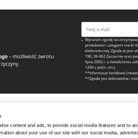
Wyrażam zgodę na otrzymywani
produktami i usługami marki V
elektronicznej. Zgoda ta jest u
ogo
– możliwość zwrotu
190, 36-062 Zaczernie oraz p
lipca 2002 r. o świadczeniu usł
zyczyny.
1204 z późn. zm.).
**Informacje handlowe (newsle
**Zgoda jest dobrowolna i moż
zaufanie
Regulaminy i bez
s
Polityka prywatności
ise content and ads, to provide social media features and to an
Regulamin
rmation about your use of our site with our social media, advertis