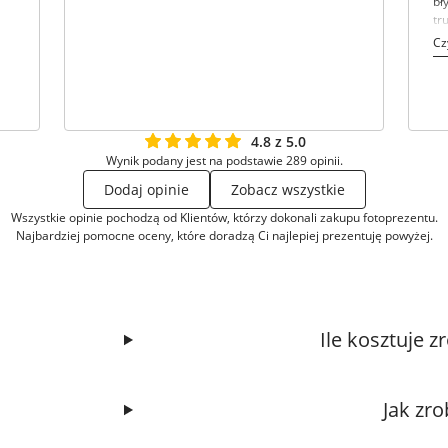
bł
tr
ra
Cz
4.8 z 5.0
Wynik podany jest na podstawie 289 opinii.
Dodaj opinie
Zobacz wszystkie
Wszystkie opinie pochodzą od Klientów, którzy dokonali zakupu fotoprezentu.
Najbardziej pomocne oceny, które doradzą Ci najlepiej prezentuję powyżej.
Ile kosztuje 
Jak zr