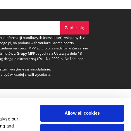
Zapisz się
e informacji handlowych (newsletter) związanych z
oogo.pl, na podany w formularzu adres poczty
dzielana na rzecz: MPP sp. z o.o. z siedzibą w Zaczerniu
odmiotów z
Grupy MPP
, zgodnie z Ustawą z dnia 18
ug drogą elektroniczną (Dz. U. z 2002 r., Nr 144, poz.
tter) wysyłane są nieodpłatnie.
e być w każdej chwili wycofana.
pieczeństwo
Kontakt
Allow all cookies
Obsługa klienta
alyse our
bok@voogo.pl
ing and