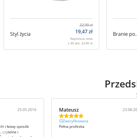
22,90
zł
19,47
zł
Styl życia
Branie po..
Najniższa cena
z 30 dni:
22,90
zł
Przeds
Mateusz
25.05.2016
23.08.2
Zweryfikowana
ki i łatwy sposób
Pełna profeska
 czytelne i