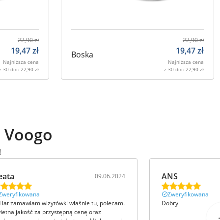
22,90
zł
22,90
zł
19,47
zł
19,47
zł
Boska
Najniższa cena
Najniższa cena
z 30 dni:
22,90
zł
z 30 dni:
22,90
zł
ą Voogo
!
eata
ANS
09.06.2024
Zweryfikowana
Zweryfikowana
 lat zamawiam wizytówki właśnie tu, polecam.
Dobry
ietna jakość za przystępną cenę oraz