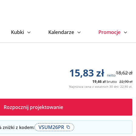
niższa cena z ostatnich 30 dni: 22,90 zł.
Kubki
Kalendarze
Promocje
15,83
zł
18,62
zł
netto
19,46
zł
brutto
22,90
zł
Najniższa cena z ostatnich 30 dni: 22,90 zł.
Rozpocznij projektowanie
VSUM26PR
 zniżki z kodem: