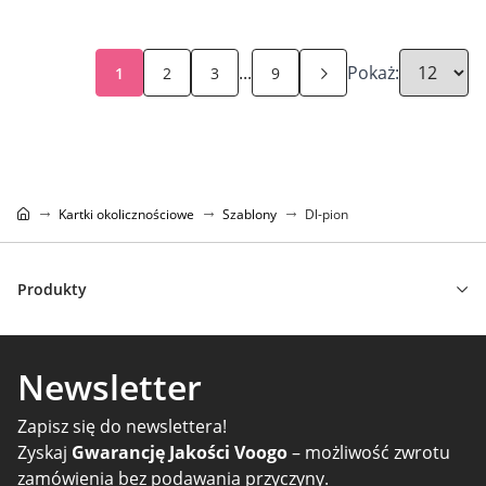
...
Pokaż:
1
2
3
9
Kartki okolicznościowe
Szablony
Dl-pion
Produkty
Newsletter
Zapisz się do newslettera!
Zyskaj
Gwarancję Jakości Voogo
– możliwość zwrotu
zamówienia bez podawania przyczyny.