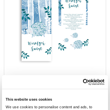
48,00
zł
40,80
zł
Zimowe jeże
Najniższa cena z 30
dni:
48,00
zł
This website uses cookies
We use cookies to personalise content and ads, to