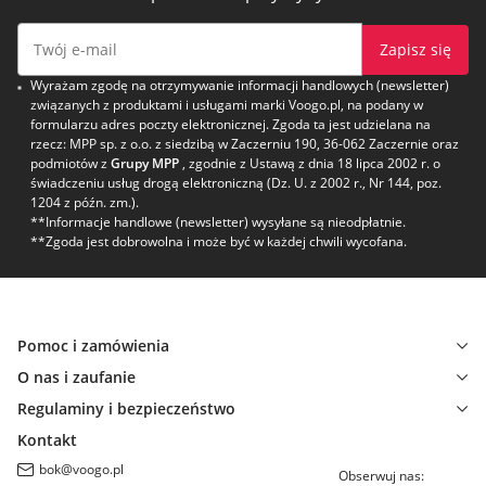
Zapisz się
Wyrażam zgodę na otrzymywanie informacji handlowych (newsletter)
związanych z produktami i usługami marki Voogo.pl, na podany w
formularzu adres poczty elektronicznej. Zgoda ta jest udzielana na
rzecz: MPP sp. z o.o. z siedzibą w Zaczerniu 190, 36-062 Zaczernie oraz
podmiotów z
Grupy MPP
, zgodnie z Ustawą z dnia 18 lipca 2002 r. o
świadczeniu usług drogą elektroniczną (Dz. U. z 2002 r., Nr 144, poz.
1204 z późn. zm.).
**Informacje handlowe (newsletter) wysyłane są nieodpłatnie.
**Zgoda jest dobrowolna i może być w każdej chwili wycofana.
Pomoc i zamówienia
O nas i zaufanie
Regulaminy i bezpieczeństwo
Kontakt
bok@voogo.pl
Obserwuj nas: