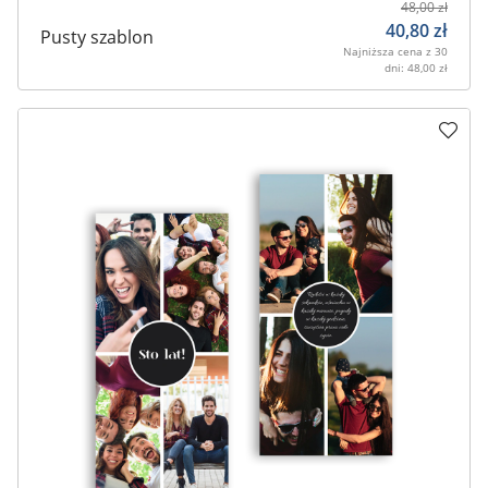
48,00
zł
40,80
zł
Pusty szablon
Najniższa cena z 30
dni:
48,00
zł