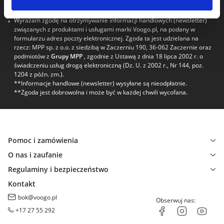
Zapisz się
Wyrażam zgodę na otrzymywanie informacji handlowych (newsletter)
związanych z produktami i usługami marki Voogo.pl, na podany w
formularzu adres poczty elektronicznej. Zgoda ta jest udzielana na
rzecz: MPP sp. z o.o. z siedzibą w Zaczerniu 190, 36-062 Zaczernie oraz
podmiotów z
Grupy MPP
, zgodnie z Ustawą z dnia 18 lipca 2002 r. o
świadczeniu usług drogą elektroniczną (Dz. U. z 2002 r., Nr 144, poz.
1204 z późn. zm.).
**Informacje handlowe (newsletter) wysyłane są nieodpłatnie.
**Zgoda jest dobrowolna i może być w każdej chwili wycofana.
Pomoc i zamówienia
O nas i zaufanie
Regulaminy i bezpieczeństwo
Kontakt
bok@voogo.pl
Obserwuj nas:
+17 27 55 292