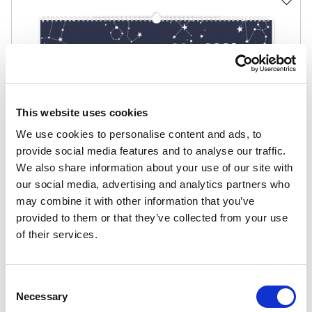
This website uses cookies
We use cookies to personalise content and ads, to
provide social media features and to analyse our traffic.
We also share information about your use of our site with
our social media, advertising and analytics partners who
may combine it with other information that you’ve
provided to them or that they’ve collected from your use
38,90
zł
of their services.
33,07
zł
Znaki zodiaku
Najniższa cena z 30
dni:
38,90
zł
Consent
Necessary
Selection