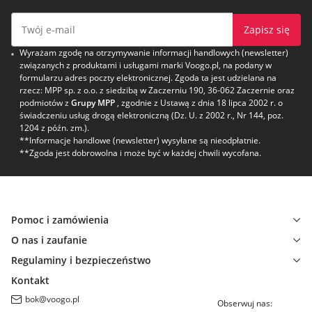
Zapisz się
Wyrażam zgodę na otrzymywanie informacji handlowych (newsletter)
związanych z produktami i usługami marki Voogo.pl, na podany w
formularzu adres poczty elektronicznej. Zgoda ta jest udzielana na
rzecz: MPP sp. z o.o. z siedzibą w Zaczerniu 190, 36-062 Zaczernie oraz
podmiotów z
Grupy MPP
, zgodnie z Ustawą z dnia 18 lipca 2002 r. o
świadczeniu usług drogą elektroniczną (Dz. U. z 2002 r., Nr 144, poz.
1204 z późn. zm.).
**Informacje handlowe (newsletter) wysyłane są nieodpłatnie.
**Zgoda jest dobrowolna i może być w każdej chwili wycofana.
Pomoc i zamówienia
O nas i zaufanie
Regulaminy i bezpieczeństwo
Kontakt
bok@voogo.pl
Obserwuj nas: