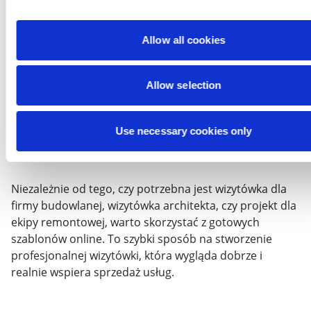
Allow all cookies
To wygodne szczególnie dla jednoosobowych
działalności i małych firm, które potrzebują materiałów
„na już”: przed spotkaniem z klientem, targami,
Allow selection
sezonem remontowym albo nową kampanią lokalną.
Gotowy szablon skraca cały proces, a jednocześnie
Use necessary cookies only
pozwala zachować profesjonalny wygląd.
Niezależnie od tego, czy potrzebna jest wizytówka dla
firmy budowlanej, wizytówka architekta, czy projekt dla
ekipy remontowej, warto skorzystać z gotowych
szablonów online. To szybki sposób na stworzenie
profesjonalnej wizytówki, która wygląda dobrze i
realnie wspiera sprzedaż usług.