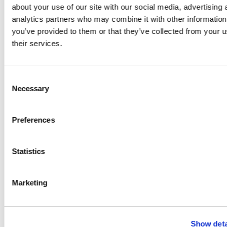
about your use of our site with our social media, advertising 
analytics partners who may combine it with other information
you’ve provided to them or that they’ve collected from your u
their services.
Consent
Necessary
Selection
Nowoczesna budowa domów
Architek
Preferences
Jak zamówić wizytówki
budowlane online?
Statistics
Zamówienie
wizytówki online
jest dobrym
Marketing
rozwiązaniem dla firm, które chcą szybko przygotować
profesjonalny projekt bez współpracy z grafikiem. W
Voogo można wybrać gotowy szablon, edytować dane
w kreatorze, dopasować kolory i zamówić druk.
Show deta