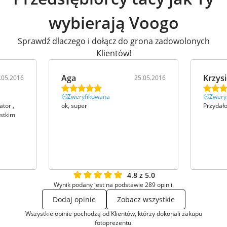
wybierają Voogo
Sprawdź dlaczego i dołącz do grona zadowolonych
Klientów!
Aga
Krzys
.05.2016
25.05.2016
Zweryfikowana
Zwery
tor ,
ok, super
Przydało
ystkim
4.8 z 5.0
Wynik podany jest na podstawie 289 opinii.
Dodaj opinie
Zobacz wszystkie
Wszystkie opinie pochodzą od Klientów, którzy dokonali zakupu
fotoprezentu.