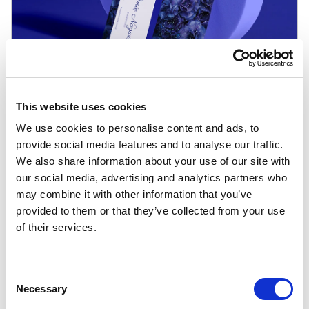
This website uses cookies
We use cookies to personalise content and ads, to
provide social media features and to analyse our traffic.
Dostępne formaty
We also share information about your use of our site with
wizytówek
our social media, advertising and analytics partners who
may combine it with other information that you’ve
Do wyboru masz dwa rozmiary: 90 × 50
provided to them or that they’ve collected from your use
oraz 85 × 55. Oba dobrze sprawdzają się w
of their services.
użyciu — różnią się proporcjami, więc
możesz wybrać ten, który lepiej pasuje do
projektu.
Consent
Necessary
Selection