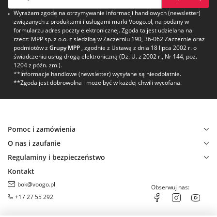
Wyrażam zgodę na otrzymywanie informacji handlowych (newsletter)
związanych z produktami i usługami marki Voogo.pl, na podany w
formularzu adres poczty elektronicznej. Zgoda ta jest udzielana na
rzecz: MPP sp. z o.o. z siedzibą w Zaczerniu 190, 36-062 Zaczernie oraz
podmiotów z
Grupy MPP
, zgodnie z Ustawą z dnia 18 lipca 2002 r. o
świadczeniu usług drogą elektroniczną (Dz. U. z 2002 r., Nr 144, poz.
1204 z późn. zm.).
**Informacje handlowe (newsletter) wysyłane są nieodpłatnie.
**Zgoda jest dobrowolna i może być w każdej chwili wycofana.
Pomoc i zamówienia
O nas i zaufanie
Regulaminy i bezpieczeństwo
Kontakt
bok@voogo.pl
Obserwuj nas:
+17 27 55 292