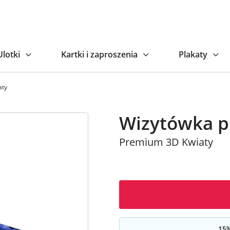
Ulotki
Kartki i zaproszenia
Plakaty
aty
Wizytówka 
Premium 3D Kwiaty
15
%