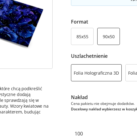
Format
85x55
90x50
Uszlachetnienie
Folia Holograficzna 3D
Foli
które chcą podkreślić
ystyczne dodają
Nakład
ale sprawdzają się w
Cena pakietu nie obejmuje dodatków.
eauty. Wzory kwiatowe na
Docelowy nakład wybierzesz w koszy
harakterem, budując
100