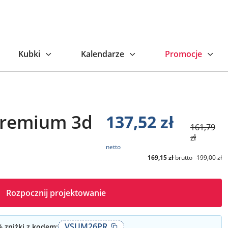
Kubki
Kalendarze
Promocje
premium 3d
137,52
zł
161,79
zł
netto
169,15
zł
brutto
199,00
zł
Rozpocznij projektowanie
VSUM26PR
 zniżki z kodem: