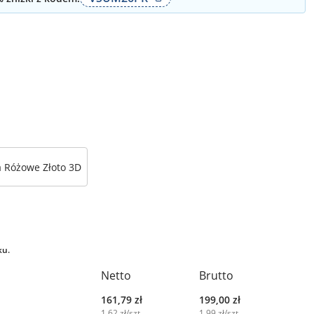
a Różowe Złoto 3D
ku.
Netto
Brutto
161,79
zł
199,00
zł
1,62 zł/szt.
1,99 zł/szt.