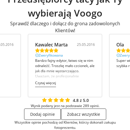
wybierają Voogo
Sprawdź dlaczego i dołącz do grona zadowolonych
Klientów!
Kawalec Marta
Ola
.05.2016
25.05.2016
Zweryfikowana
Zwery
Bardzo fajny edytor, łatwo się w nim
Super wi
odnaleźć. Troszkę mało czcionek, ale
szybka r
jak dla mnie wystarczająco.
Uważam, że profesjonalnie
wykonany, szybko działa i nie zacina
Czytaj więcej
się. Myślę, że jeszcze skorzystam z
tego typu oferty. Bardzo ładne kolory
szablonów.
4.8 z 5.0
Wynik podany jest na podstawie 289 opinii.
Dodaj opinie
Zobacz wszystkie
Wszystkie opinie pochodzą od Klientów, którzy dokonali zakupu
fotoprezentu.