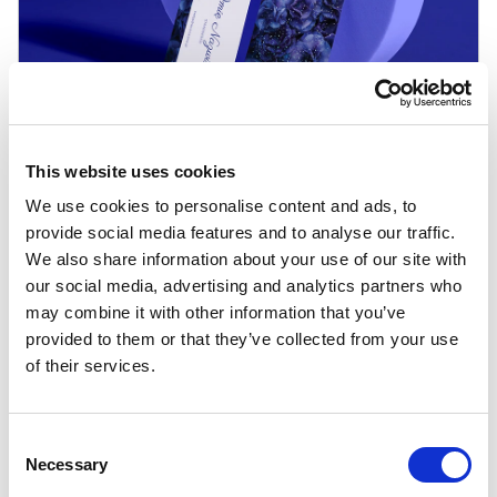
This website uses cookies
We use cookies to personalise content and ads, to
provide social media features and to analyse our traffic.
Dostępne formaty
We also share information about your use of our site with
wizytówek
our social media, advertising and analytics partners who
may combine it with other information that you’ve
Do wyboru masz dwa rozmiary: 90 × 50
provided to them or that they’ve collected from your use
oraz 85 × 55. Oba dobrze sprawdzają się w
of their services.
użyciu — różnią się proporcjami, więc
możesz wybrać ten, który lepiej pasuje do
projektu.
Consent
Necessary
Selection