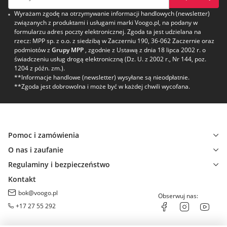
Wyrażam zgodę na otrzymywanie informacji handlowych (newsletter)
związanych z produktami i usługami marki Voogo.pl, na podany w
formularzu adres poczty elektronicznej. Zgoda ta jest udzielana na
rzecz: MPP sp. z o.o. z siedzibą w Zaczerniu 190, 36-062 Zaczernie oraz
podmiotów z
Grupy MPP
, zgodnie z Ustawą z dnia 18 lipca 2002 r. o
świadczeniu usług drogą elektroniczną (Dz. U. z 2002 r., Nr 144, poz.
1204 z późn. zm.).
**Informacje handlowe (newsletter) wysyłane są nieodpłatnie.
**Zgoda jest dobrowolna i może być w każdej chwili wycofana.
Pomoc i zamówienia
O nas i zaufanie
Regulaminy i bezpieczeństwo
Kontakt
bok@voogo.pl
Obserwuj nas:
+17 27 55 292