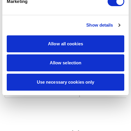
Marketing
Show details
Laminat matowy
Laminat błyszcz
Wizytówka na papierze 300
Wizytówka na papierze
Allow all cookies
g/m² z matowym laminatem,
g/m² pokryta błyszcząc
który niweluje odbicia światła i
laminatem, który odbija 
zapewnia niepalcującą się
podbija nasycenie kolo
Allow selection
powierzchnię. Dodatkowo
Powierzchnia jest gładk
zwiększa trwałość i chroni przed
bardziej odporna na
zabrudzeniami.
zabrudzenia i zapewnia
żywotność.
Use necessary cookies only
7,90 zł / 100 szt.
7,90 zł / 100 szt.
+
+