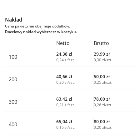
Nakład
Cena pakietu nie obejmuje dodatków.
Docelowy nakład wybierzesz w koszyku.
Netto
Brutto
24,38
zł
29,99
zł
100
0,24 zł/szt.
0,30 zł/szt.
40,66
zł
50,00
zł
200
0,20 zł/szt.
0,25 zł/szt.
63,42
zł
78,00
zł
300
0,21 zł/szt.
0,26 zł/szt.
65,04
zł
80,00
zł
400
0,16 zł/szt.
0,20 zł/szt.