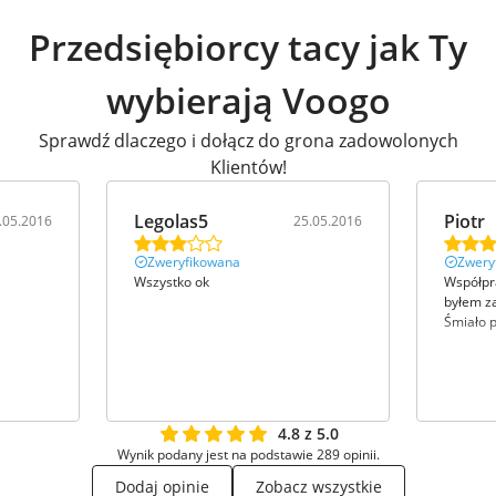
Przedsiębiorcy tacy jak Ty
wybierają Voogo
Sprawdź dlaczego i dołącz do grona zadowolonych
Klientów!
Legolas5
Piotr
.05.2016
25.05.2016
Zweryfikowana
Zwery
Wszystko ok
Współpra
byłem z
Śmiało 
4.8 z 5.0
Wynik podany jest na podstawie 289 opinii.
Dodaj opinie
Zobacz wszystkie