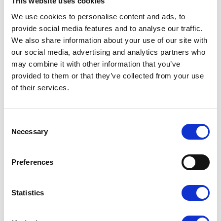
This website uses cookies
We use cookies to personalise content and ads, to
provide social media features and to analyse our traffic.
We also share information about your use of our site with
our social media, advertising and analytics partners who
Dopasuj wykończenie do
may combine it with other information that you’ve
swojego projektu
provided to them or that they’ve collected from your use
of their services.
Laminat wpływa na wygląd i odczucie wizytówki w dłoni.
Możesz dobrać do projektu matowe lub błyszczące
wykończenie — każde z nich inaczej podkreśla kolory i
Consent
detale.
Necessary
Selection
Preferences
Statistics