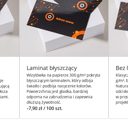
Laminat błyszczący
Bez 
Wizytówka na papierze 300 g/m² pokryta
Klasyc
je
błyszczącym laminatem, który odbija
g/m², 
cującą
światło i podbija nasycenie kolorów.
Natura
ksza
Powierzchnia jest gładka, bardziej
odcisk
iami.
odporna na zabrudzenia i zapewnia
w pros
dłuższą żywotność.
projek
7,90 zł / 100 szt.
+