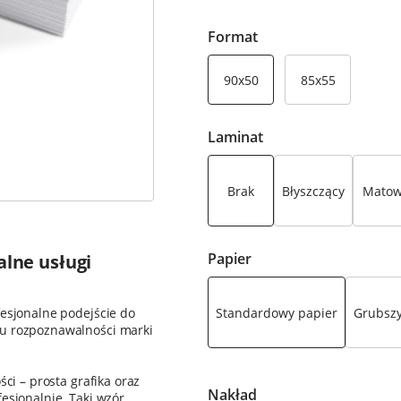
Format
90x50
85x55
Laminat
Brak
Błyszczący
Mato
Papier
alne usługi
Standardowy papier
Grubszy
fesjonalne podejście do
iu rozpoznawalności marki
ści – prosta grafika oraz
Nakład
esjonalnie. Taki wzór