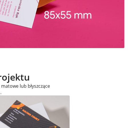
rojektu
u matowe lub błyszczące
.