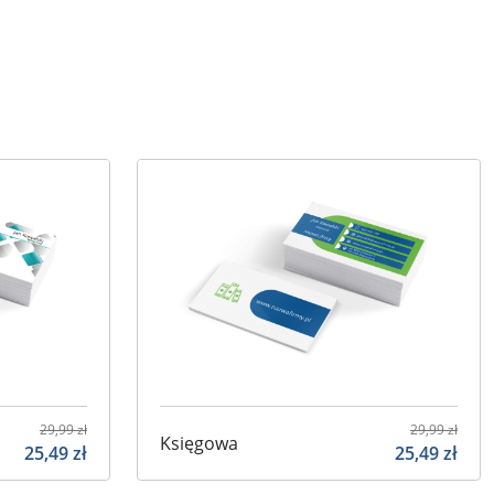
29,99
zł
29,99
zł
Księgowa
25,49
zł
25,49
zł