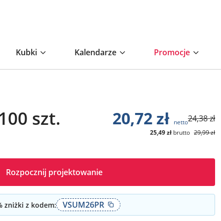
Kubki
Kalendarze
Promocje
100 szt.
20,72
zł
24,38
zł
netto
25,49
zł
brutto
29,99
zł
Rozpocznij projektowanie
VSUM26PR
 zniżki z kodem: