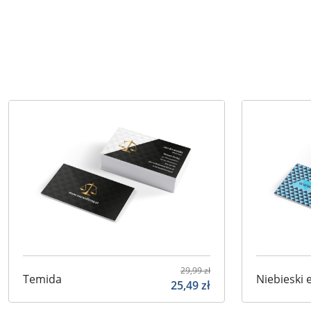
29,99
zł
Temida
Niebieski 
25,49
zł