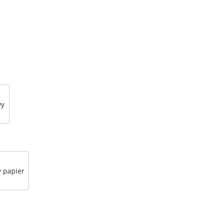
wy
 papier