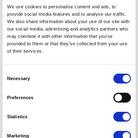
We use cookies to personalise content and ads, to
provide social media features and to analyse our traffic.
We also share information about your use of our site with
our social media, advertising and analytics partners who
Dopasuj wykończenie do
may combine it with other information that you’ve
provided to them or that they’ve collected from your use
swojego projektu
of their services.
Laminat wpływa na wygląd i odczucie wizytówki w dłoni.
Możesz dobrać do projektu matowe lub błyszczące
Consent
wykończenie — każde z nich inaczej podkreśla kolory i
Necessary
detale.
Selection
Preferences
Statistics
Marketing