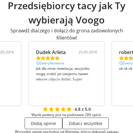
Przedsiębiorcy tacy jak Ty
wybierają Voogo
Sprawdź dlaczego i dołącz do grona zadowolonych
Klientów!
Dudek Arleta
rober
.05.2016
25.05.2016
Zweryfikowana
Zwery
Jak dla mnie rewelacja. wszystko
ok ok ok
mogę zrobić po swojemu nawet
własne zdjęcia dodać. Super
4.8 z 5.0
Wynik podany jest na podstawie 289 opinii.
Dodaj opinie
Zobacz wszystkie
Wszystkie opinie pochodzą od Klientów, którzy dokonali zakupu