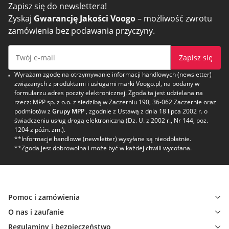
Zapisz się do newslettera!
Zyskaj
Gwarancję Jakości Voogo
– możliwość zwrotu
zamówienia bez podawania przyczyny.
Zapisz się
Wyrażam zgodę na otrzymywanie informacji handlowych (newsletter)
związanych z produktami i usługami marki Voogo.pl, na podany w
formularzu adres poczty elektronicznej. Zgoda ta jest udzielana na
rzecz: MPP sp. z o.o. z siedzibą w Zaczerniu 190, 36-062 Zaczernie oraz
podmiotów z
Grupy MPP
, zgodnie z Ustawą z dnia 18 lipca 2002 r. o
świadczeniu usług drogą elektroniczną (Dz. U. z 2002 r., Nr 144, poz.
1204 z późn. zm.).
**Informacje handlowe (newsletter) wysyłane są nieodpłatnie.
**Zgoda jest dobrowolna i może być w każdej chwili wycofana.
Pomoc i zamówienia
O nas i zaufanie
Regulaminy i bezpieczeństwo