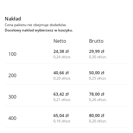
Nakład
Cena pakietu nie obejmuje dodatków.
Docelowy nakład wybierzesz w koszyku.
Netto
Brutto
24,38
zł
29,99
zł
100
0,24 zł/szt.
0,30 zł/szt.
40,66
zł
50,00
zł
200
0,20 zł/szt.
0,25 zł/szt.
63,42
zł
78,00
zł
300
0,21 zł/szt.
0,26 zł/szt.
65,04
zł
80,00
zł
400
0,16 zł/szt.
0,20 zł/szt.