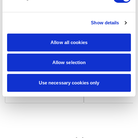
Show details
Laminat matowy
Laminat błyszcz
Allow all cookies
Wizytówka na papierze 300
Wizytówka na papierze
g/m² z matowym laminatem,
g/m² pokryta błyszcząc
który niweluje odbicia światła i
laminatem, który odbija 
zapewnia niepalcującą się
podbija nasycenie kolo
Allow selection
powierzchnię. Dodatkowo
Powierzchnia jest gładk
zwiększa trwałość i chroni przed
bardziej odporna na
zabrudzeniami.
zabrudzenia i zapewnia
Use necessary cookies only
żywotność.
7,90 zł / 100 szt.
7,90 zł / 100 szt.
+
+