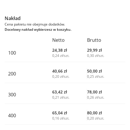
Nakład
Cena pakietu nie obejmuje dodatków.
Docelowy nakład wybierzesz w koszyku.
Netto
Brutto
24,38
zł
29,99
zł
100
0,24 zł/szt.
0,30 zł/szt.
40,66
zł
50,00
zł
200
0,20 zł/szt.
0,25 zł/szt.
63,42
zł
78,00
zł
300
0,21 zł/szt.
0,26 zł/szt.
65,04
zł
80,00
zł
400
0,16 zł/szt.
0,20 zł/szt.