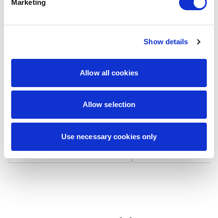
Marketing
Show details
Laminat matowy
Laminat błyszcz
Wizytówka na papierze 300
Wizytówka na papierze
Allow all cookies
g/m² z matowym laminatem,
g/m² pokryta błyszcząc
który niweluje odbicia światła i
laminatem, który odbija 
zapewnia niepalcującą się
podbija nasycenie kolo
Allow selection
powierzchnię. Dodatkowo
Powierzchnia jest gładk
zwiększa trwałość i chroni przed
bardziej odporna na
zabrudzeniami.
zabrudzenia i zapewnia
żywotność.
Use necessary cookies only
7,90 zł / 100 szt.
7,90 zł / 100 szt.
+
+