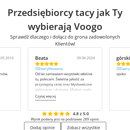
Przedsiębiorcy tacy jak Ty
wybierają Voogo
Sprawdź dlaczego i dołącz do grona zadowolonych
Klientów!
Beata
górski
.05.2016
09.06.2024
Zweryfikowana
Zwery
emów.
Od lat zamawiam wizytówki właśnie
spoko
tu, polecam. Świetna jakość za
przystępną cenę oraz błyskawiczne
wykonanie i dostawa. Miałam małe
trudności z dopasowaniem mojego
Czytaj więcej
projektu w ramkę, ale poza tym
wszystko bez zarzutu.
4.8 z 5.0
Wynik podany jest na podstawie 289 opinii.
Dodaj opinie
Zobacz wszystkie