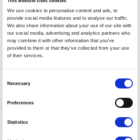
This website uses cookies
We use cookies to personalise content and ads, to
provide social media features and to analyse our traffic.
We also share information about your use of our site with
our social media, advertising and analytics partners who
Dopasuj wykończenie do
may combine it with other information that you’ve
swojego projektu
provided to them or that they’ve collected from your use
of their services.
Laminat wpływa na wygląd i odczucie wizytówki w dłoni.
Możesz dobrać do projektu matowe lub błyszczące
wykończenie — każde z nich inaczej podkreśla kolory i
Consent
detale.
Necessary
Selection
Preferences
Statistics