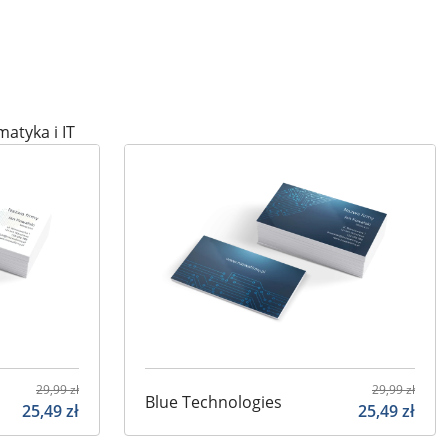
matyka i IT
29,99
zł
29,99
zł
Blue Technologies
25,49
zł
25,49
zł