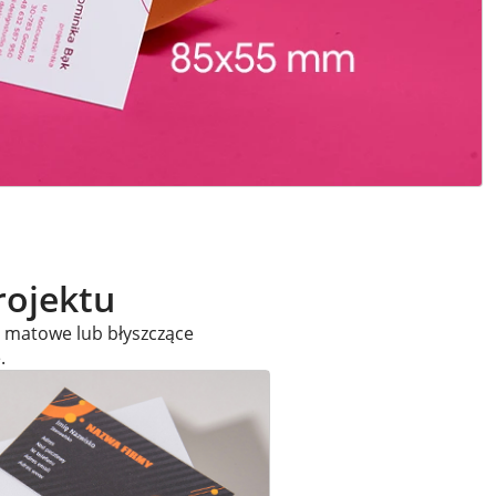
rojektu
u matowe lub błyszczące
.