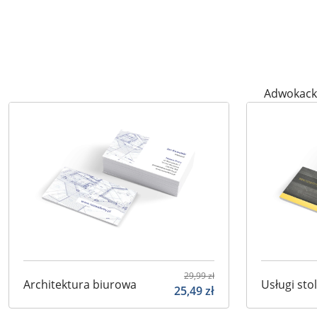
Adwokacki
29,99
zł
Architektura biurowa
Usługi sto
25,49
zł