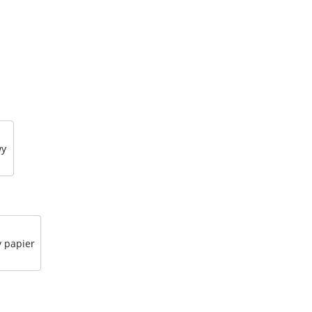
wy
 papier