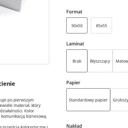
Format
90x50
85x55
Laminat
Brak
Błyszczący
Mato
Papier
cienie
Standardowy papier
Grubszy
ętuje po pierwszym
wielki materiał, który
ziałalności. Kolor
ną komunikacją biznesową.
Nakład
e przejścia kolorystyczne i