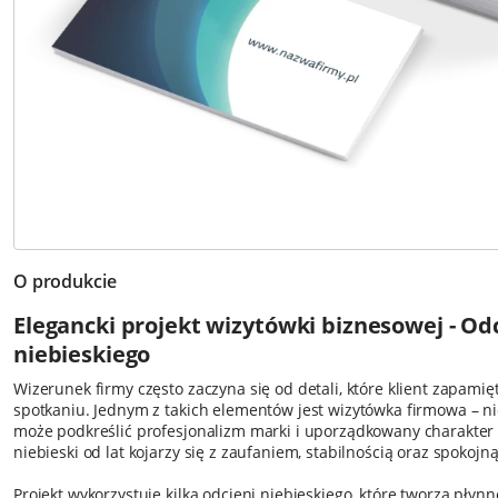
O produkcie
Elegancki projekt wizytówki biznesowej - Od
niebieskiego
Wizerunek firmy często zaczyna się od detali, które klient zapami
spotkaniu. Jednym z takich elementów jest wizytówka firmowa – nie
może podkreślić profesjonalizm marki i uporządkowany charakter d
niebieski od lat kojarzy się z zaufaniem, stabilnością oraz spokoj
Projekt wykorzystuje kilka odcieni niebieskiego, które tworzą płynn