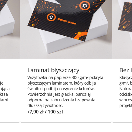
Laminat błyszczący
Bez 
Wizytówka na papierze 300 g/m² pokryta
Klasyc
je
błyszczącym laminatem, który odbija
g/m², 
cującą
światło i podbija nasycenie kolorów.
Natura
ksza
Powierzchnia jest gładka, bardziej
odcisk
iami.
odporna na zabrudzenia i zapewnia
w pros
dłuższą żywotność.
projek
7,90 zł / 100 szt.
+