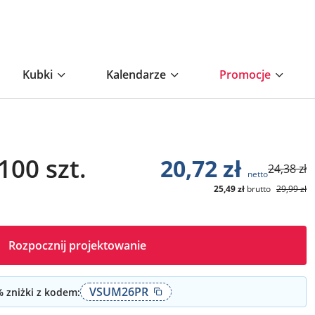
Kubki
Kalendarze
Promocje
100 szt.
20,72
zł
24,38
zł
netto
25,49
zł
brutto
29,99
zł
Rozpocznij projektowanie
VSUM26PR
 zniżki z kodem: