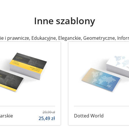
Inne szablony
e i prawnicze
,
Edukacyjne
,
Eleganckie
,
Geometryczne
,
Infor
29,99
zł
larskie
Dotted World
25,49
zł