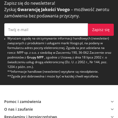
Zapisz się do newslettera!
Zyskaj
Gwarancję Jakości Voogo
– możliwość zwrotu
zamówienia bez podawania przyczyny.
Zapisz się
Wyrażam zgodę na otrzymywanie informacji handlowych (newsletter)
związanych z produktami i usługami marki Voogo.pl, na podany w
formularzu adres poczty elektronicznej. Zgoda ta jest udzielana na
rzecz: MPP sp. z o.o. z siedzibą w Zaczerniu 190, 36-062 Zaczernie oraz
podmiotów z
Grupy MPP
, zgodnie z Ustawą z dnia 18 lipca 2002 r. o
świadczeniu usług drogą elektroniczną (Dz. U. z 2002 r., Nr 144, poz.
1204 z późn. zm.).
**Informacje handlowe (newsletter) wysyłane są nieodpłatnie.
**Zgoda jest dobrowolna i może być w każdej chwili wycofana.
Pomoc i zamówienia
O nas i zaufanie
Regulaminy i bezpieczeństwo