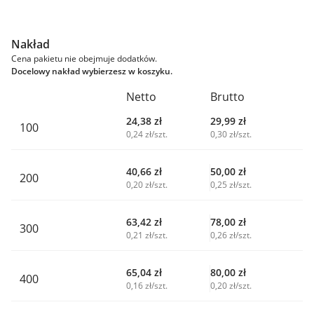
Nakład
Cena pakietu nie obejmuje dodatków.
Docelowy nakład wybierzesz w koszyku.
Netto
Brutto
24,38
zł
29,99
zł
100
0,24 zł/szt.
0,30 zł/szt.
40,66
zł
50,00
zł
200
0,20 zł/szt.
0,25 zł/szt.
63,42
zł
78,00
zł
300
0,21 zł/szt.
0,26 zł/szt.
65,04
zł
80,00
zł
400
0,16 zł/szt.
0,20 zł/szt.