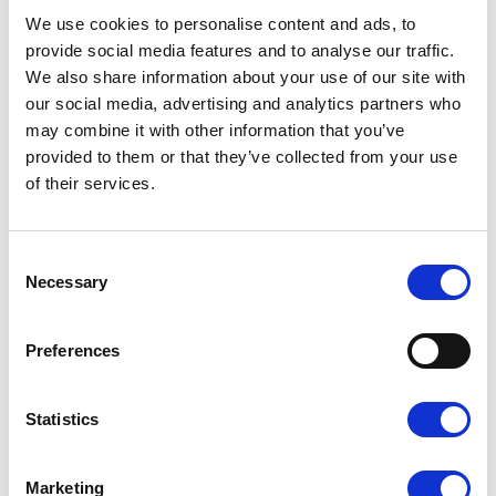
We use cookies to personalise content and ads, to
provide social media features and to analyse our traffic.
We also share information about your use of our site with
our social media, advertising and analytics partners who
Dopasuj wykończenie do
may combine it with other information that you’ve
provided to them or that they’ve collected from your use
swojego projektu
of their services.
Laminat wpływa na wygląd i odczucie wizytówki w dłoni.
Możesz dobrać do projektu matowe lub błyszczące
Consent
wykończenie — każde z nich inaczej podkreśla kolory i
Necessary
detale.
Selection
Preferences
Statistics
Marketing