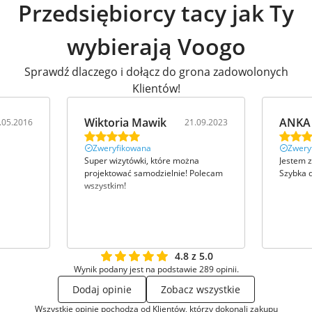
Przedsiębiorcy tacy jak Ty
wybierają Voogo
Sprawdź dlaczego i dołącz do grona zadowolonych
Klientów!
Wiktoria Mawik
ANKA
.05.2016
21.09.2023
Zweryfikowana
Zwery
Super wizytówki, które można
Jestem 
projektować samodzielnie! Polecam
Szybka d
wszystkim!
4.8 z 5.0
Wynik podany jest na podstawie 289 opinii.
Dodaj opinie
Zobacz wszystkie
Wszystkie opinie pochodzą od Klientów, którzy dokonali zakupu