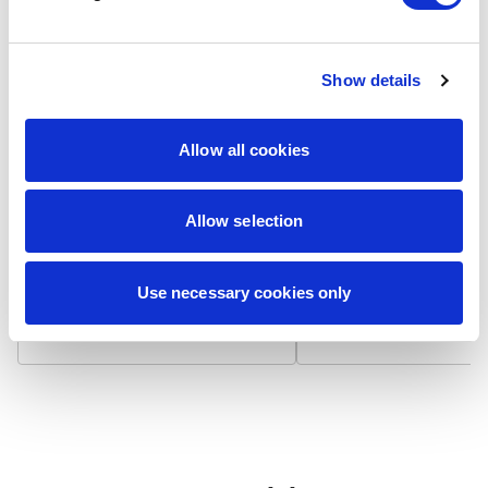
Show details
Laminat matowy
Laminat błyszcz
Allow all cookies
Wizytówka na papierze 300
Wizytówka na papierze
g/m² z matowym laminatem,
g/m² pokryta błyszcząc
który niweluje odbicia światła i
laminatem, który odbija 
zapewnia niepalcującą się
podbija nasycenie kolo
Allow selection
powierzchnię. Dodatkowo
Powierzchnia jest gładk
zwiększa trwałość i chroni przed
bardziej odporna na
zabrudzeniami.
zabrudzenia i zapewnia
Use necessary cookies only
żywotność.
7,90 zł / 100 szt.
7,90 zł / 100 szt.
+
+