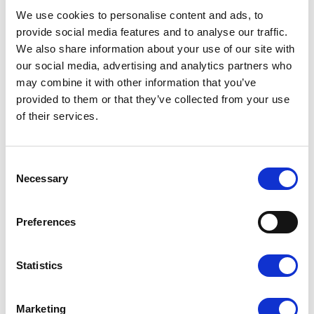
We use cookies to personalise content and ads, to
provide social media features and to analyse our traffic.
We also share information about your use of our site with
our social media, advertising and analytics partners who
Dopasuj wykończenie do
may combine it with other information that you’ve
provided to them or that they’ve collected from your use
swojego projektu
of their services.
Laminat wpływa na wygląd i odczucie wizytówki w dłoni.
Możesz dobrać do projektu matowe lub błyszczące
Consent
wykończenie — każde z nich inaczej podkreśla kolory i
Necessary
detale.
Selection
Preferences
Statistics
Marketing