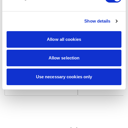
Show details
Laminat matowy
Laminat błyszcz
Allow all cookies
Wizytówka na papierze 300
Wizytówka na papierze
g/m² z matowym laminatem,
g/m² pokryta błyszcząc
który niweluje odbicia światła i
laminatem, który odbija 
zapewnia niepalcującą się
podbija nasycenie kolo
Allow selection
powierzchnię. Dodatkowo
Powierzchnia jest gładk
zwiększa trwałość i chroni przed
bardziej odporna na
zabrudzeniami.
zabrudzenia i zapewnia
Use necessary cookies only
żywotność.
7,90 zł / 100 szt.
7,90 zł / 100 szt.
+
+