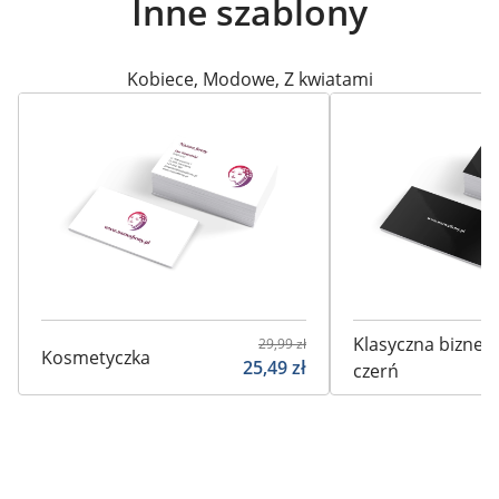
Inne szablony
Kobiece
,
Modowe
,
Z kwiatami
Klasyczna bizne
29,99
zł
Kosmetyczka
25,49
zł
czerń