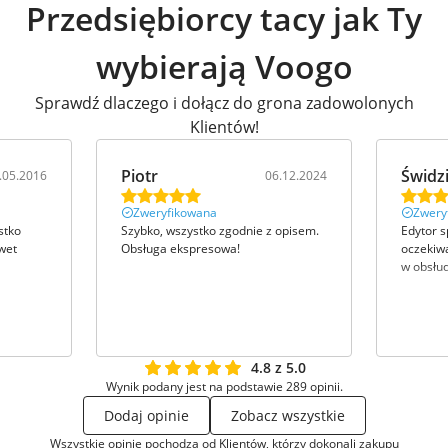
Przedsiębiorcy tacy jak Ty
wybierają Voogo
Sprawdź dlaczego i dołącz do grona zadowolonych
Klientów!
Piotr
Świdz
.05.2016
06.12.2024
Zweryfikowana
Zwery
stko
Szybko, wszystko zgodnie z opisem.
Edytor s
wet
Obsługa ekspresowa!
oczekiwa
w obsłu
4.8 z 5.0
Wynik podany jest na podstawie 289 opinii.
Dodaj opinie
Zobacz wszystkie
Wszystkie opinie pochodzą od Klientów, którzy dokonali zakupu