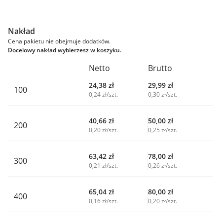
Nakład
Cena pakietu nie obejmuje dodatków.
Docelowy nakład wybierzesz w koszyku.
Netto
Brutto
24,38
zł
29,99
zł
100
0,24 zł/szt.
0,30 zł/szt.
40,66
zł
50,00
zł
200
0,20 zł/szt.
0,25 zł/szt.
63,42
zł
78,00
zł
300
0,21 zł/szt.
0,26 zł/szt.
65,04
zł
80,00
zł
400
0,16 zł/szt.
0,20 zł/szt.