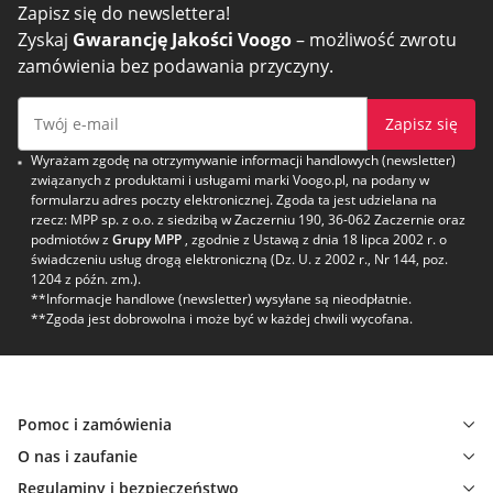
Zapisz się do newslettera!
Zyskaj
Gwarancję Jakości Voogo
– możliwość zwrotu
zamówienia bez podawania przyczyny.
Zapisz się
Wyrażam zgodę na otrzymywanie informacji handlowych (newsletter)
związanych z produktami i usługami marki Voogo.pl, na podany w
formularzu adres poczty elektronicznej. Zgoda ta jest udzielana na
rzecz: MPP sp. z o.o. z siedzibą w Zaczerniu 190, 36-062 Zaczernie oraz
podmiotów z
Grupy MPP
, zgodnie z Ustawą z dnia 18 lipca 2002 r. o
świadczeniu usług drogą elektroniczną (Dz. U. z 2002 r., Nr 144, poz.
1204 z późn. zm.).
**Informacje handlowe (newsletter) wysyłane są nieodpłatnie.
**Zgoda jest dobrowolna i może być w każdej chwili wycofana.
Pomoc i zamówienia
O nas i zaufanie
Regulaminy i bezpieczeństwo