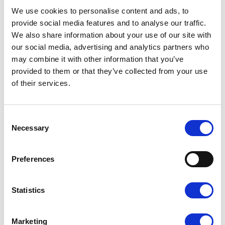
We use cookies to personalise content and ads, to
provide social media features and to analyse our traffic.
We also share information about your use of our site with
our social media, advertising and analytics partners who
Dopasuj wykończenie do
may combine it with other information that you’ve
provided to them or that they’ve collected from your use
swojego projektu
of their services.
Laminat wpływa na wygląd i odczucie wizytówki w dłoni.
Możesz dobrać do projektu matowe lub błyszczące
Consent
wykończenie — każde z nich inaczej podkreśla kolory i
Necessary
detale.
Selection
Preferences
Statistics
Marketing