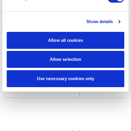
Show details
Laminat matowy
Laminat błyszcz
Allow all cookies
Wizytówka na papierze 300
Wizytówka na papierze
g/m² z matowym laminatem,
g/m² pokryta błyszcząc
który niweluje odbicia światła i
laminatem, który odbija 
zapewnia niepalcującą się
podbija nasycenie kolo
Allow selection
powierzchnię. Dodatkowo
Powierzchnia jest gładk
zwiększa trwałość i chroni przed
bardziej odporna na
zabrudzeniami.
zabrudzenia i zapewnia
Use necessary cookies only
żywotność.
7,90 zł / 100 szt.
7,90 zł / 100 szt.
+
+