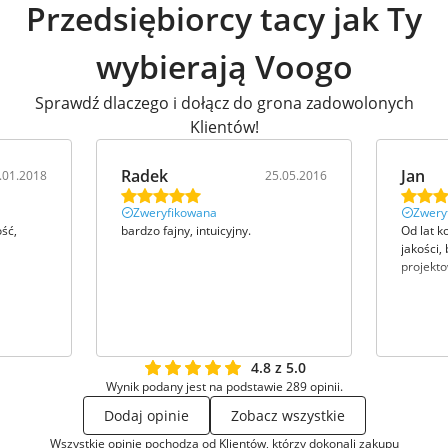
Przedsiębiorcy tacy jak Ty
wybierają Voogo
Sprawdź dlaczego i dołącz do grona zadowolonych
Klientów!
Radek
Jan
.01.2018
25.05.2016
Zweryfikowana
Zwery
ść,
bardzo fajny, intuicyjny.
Od lat k
jakości
projekto
4.8 z 5.0
Wynik podany jest na podstawie 289 opinii.
Dodaj opinie
Zobacz wszystkie
Wszystkie opinie pochodzą od Klientów, którzy dokonali zakupu