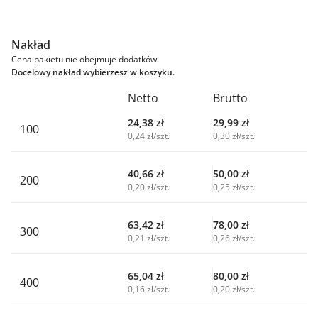
Nakład
Cena pakietu nie obejmuje dodatków.
Docelowy nakład wybierzesz w koszyku.
Netto
Brutto
24,38
zł
29,99
zł
100
0,24 zł/szt.
0,30 zł/szt.
40,66
zł
50,00
zł
200
0,20 zł/szt.
0,25 zł/szt.
63,42
zł
78,00
zł
300
0,21 zł/szt.
0,26 zł/szt.
65,04
zł
80,00
zł
400
0,16 zł/szt.
0,20 zł/szt.