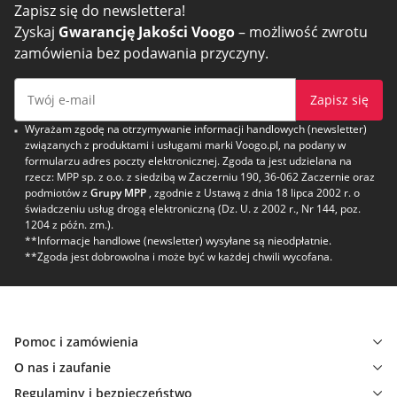
Zapisz się do newslettera!
Zyskaj
Gwarancję Jakości Voogo
– możliwość zwrotu
zamówienia bez podawania przyczyny.
Zapisz się
Wyrażam zgodę na otrzymywanie informacji handlowych (newsletter)
związanych z produktami i usługami marki Voogo.pl, na podany w
formularzu adres poczty elektronicznej. Zgoda ta jest udzielana na
rzecz: MPP sp. z o.o. z siedzibą w Zaczerniu 190, 36-062 Zaczernie oraz
podmiotów z
Grupy MPP
, zgodnie z Ustawą z dnia 18 lipca 2002 r. o
świadczeniu usług drogą elektroniczną (Dz. U. z 2002 r., Nr 144, poz.
1204 z późn. zm.).
**Informacje handlowe (newsletter) wysyłane są nieodpłatnie.
**Zgoda jest dobrowolna i może być w każdej chwili wycofana.
Pomoc i zamówienia
O nas i zaufanie
Regulaminy i bezpieczeństwo