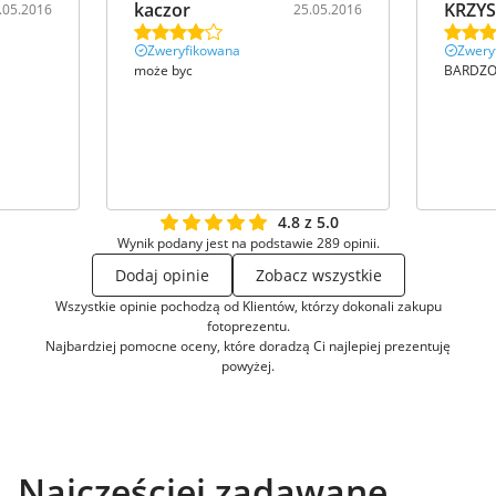
kaczor
KRZY
.05.2016
25.05.2016
Zweryfikowana
Zwery
może byc
BARDZO
4.8 z 5.0
Wynik podany jest na podstawie 289 opinii.
Dodaj opinie
Zobacz wszystkie
Wszystkie opinie pochodzą od Klientów, którzy dokonali zakupu
fotoprezentu.
Najbardziej pomocne oceny, które doradzą Ci najlepiej prezentuję
powyżej.
Najczęściej zadawane