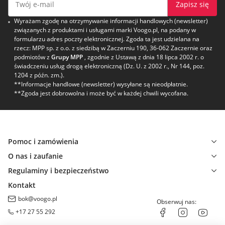
Zapisz się
Wyrażam zgodę na otrzymywanie informacji handlowych (newsletter)
związanych z produktami i usługami marki Voogo.pl, na podany w
formularzu adres poczty elektronicznej. Zgoda ta jest udzielana na
rzecz: MPP sp. z o.o. z siedzibą w Zaczerniu 190, 36-062 Zaczernie oraz
podmiotów z
Grupy MPP
, zgodnie z Ustawą z dnia 18 lipca 2002 r. o
świadczeniu usług drogą elektroniczną (Dz. U. z 2002 r., Nr 144, poz.
1204 z późn. zm.).
**Informacje handlowe (newsletter) wysyłane są nieodpłatnie.
**Zgoda jest dobrowolna i może być w każdej chwili wycofana.
Pomoc i zamówienia
O nas i zaufanie
Regulaminy i bezpieczeństwo
Kontakt
bok@voogo.pl
Obserwuj nas:
+17 27 55 292