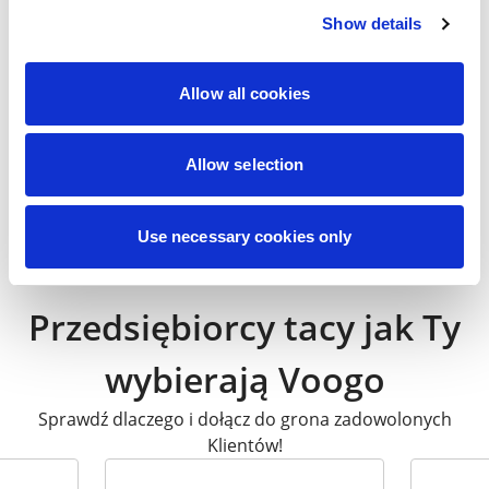
Show details
Allow all cookies
39,90
zł
Allow selection
Firmowe
Niebieska geomet
33,92
zł
Use necessary cookies only
Przedsiębiorcy tacy jak Ty
wybierają Voogo
Sprawdź dlaczego i dołącz do grona zadowolonych
Klientów!