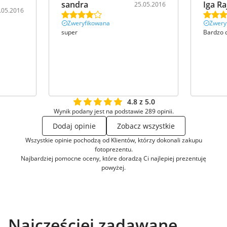
sandra
Iga Ra
25.05.2016
.05.2016
Zweryfikowana
Zwery
super
Bardzo 
4.8 z 5.0
Wynik podany jest na podstawie 289 opinii.
Dodaj opinie
Zobacz wszystkie
Wszystkie opinie pochodzą od Klientów, którzy dokonali zakupu
fotoprezentu.
Najbardziej pomocne oceny, które doradzą Ci najlepiej prezentuję
powyżej.
Najczęściej zadawane