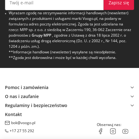
Zapisz się
Wyrażam zgodę na otrzymywanie informacji handlowych (newsletter)
związanych z produktami i usługami marki Voogo.pl, na podany w
formularzu adres poczty elektronicznej. Zgoda ta jest udzielana na
rzecz: MPP sp. z o.o. z siedzibą w Zaczerniu 190, 36-062 Zaczernie oraz
podmiotów z
Grupy MPP
, zgodnie z Ustawą z dnia 18 lipca 2002 r. o
świadczeniu usług drogą elektroniczną (Dz. U. z 2002 r., Nr 144, poz.
1204 z późn. zm.).
**Informacje handlowe (newsletter) wysyłane są nieodpłatnie.
**Zgoda jest dobrowolna i może być w każdej chwili wycofana.
Pomoc i zamówienia
O nas i zaufanie
Regulaminy i bezpieczeństwo
Kontakt
bok@voogo.pl
Obserwuj nas:
+17 27 55 292