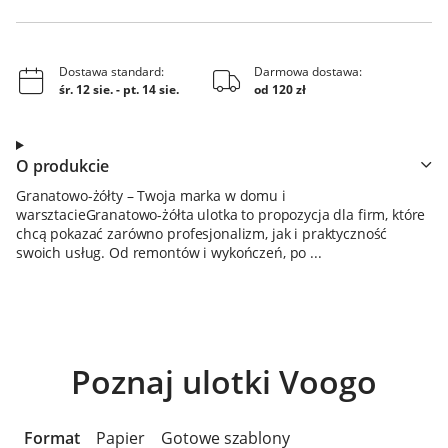
Dostawa standard:
Darmowa dostawa:
śr. 12 sie.
-
pt. 14 sie.
od 120 zł
O produkcie
Granatowo-żółty – Twoja marka w domu i
warsztacieGranatowo-żółta ulotka to propozycja dla firm, które
chcą pokazać zarówno profesjonalizm, jak i praktyczność
swoich usług. Od remontów i wykończeń, po ...
Poznaj ulotki Voogo
Format
Papier
Gotowe szablony