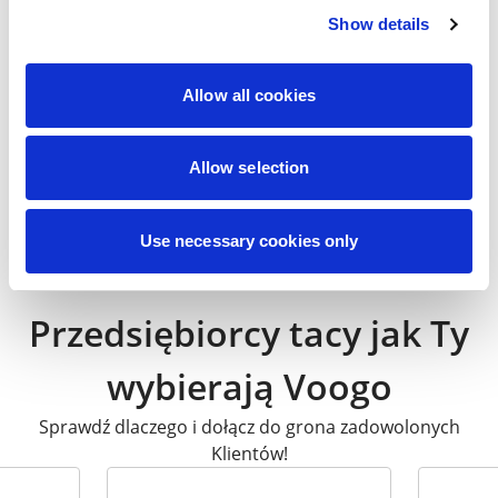
Show details
Allow all cookies
39,90
zł
Allow selection
Projektant wnętrz
Zielony ogród
33,92
zł
Use necessary cookies only
Przedsiębiorcy tacy jak Ty
wybierają Voogo
Sprawdź dlaczego i dołącz do grona zadowolonych
Klientów!