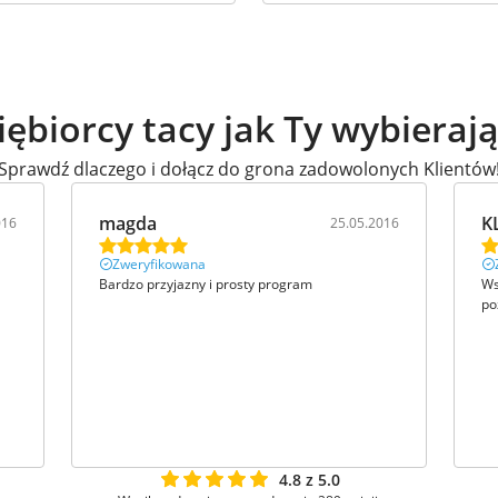
iębiorcy tacy jak Ty wybieraj
Sprawdź dlaczego i dołącz do grona zadowolonych Klientów
magda
K
016
25.05.2016
Zweryfikowana
Bardzo przyjazny i prosty program
Ws
po
4.8 z 5.0