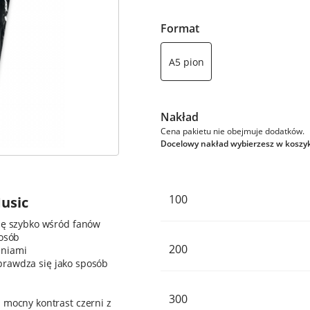
Format
A5 pion
Nakład
Cena pakietu nie obejmuje dodatków.
Docelowy nakład wybierzesz w koszy
100
usic
się szybko wśród fanów
 osób
200
eniami
prawdza się jako sposób
300
 mocny kontrast czerni z