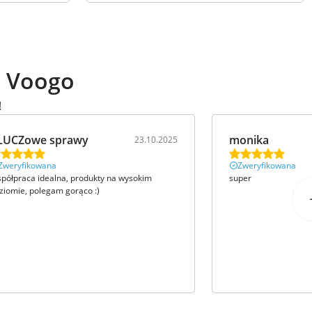
ą Voogo
!
LUCZowe sprawy
monika
23.10.2025
Zweryfikowana
Zweryfikowana
półpraca idealna, produkty na wysokim
super
ziomie, polegam gorąco :)