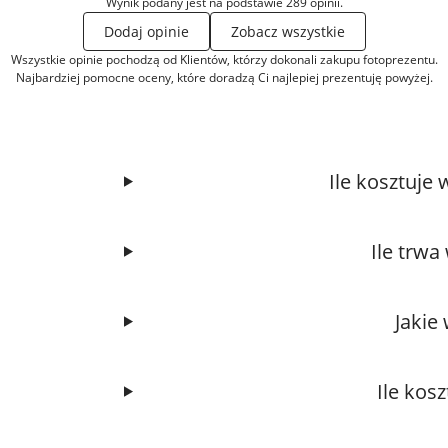
Wynik podany jest na podstawie 289 opinii.
Dodaj opinie
Zobacz wszystkie
Wszystkie opinie pochodzą od Klientów, którzy dokonali zakupu fotoprezentu.
Najbardziej pomocne oceny, które doradzą Ci najlepiej prezentuję powyżej.
Ile kosztuje
Ile trw
Jakie
Ile kosz