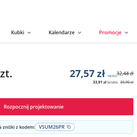
Kubki
Kalendarze
Promocje
zt.
27,57
zł
32,44
zł
netto
33,91
zł
brutto
39,90
zł
Rozpocznij projektowanie
VSUM26PR
 zniżki z kodem: