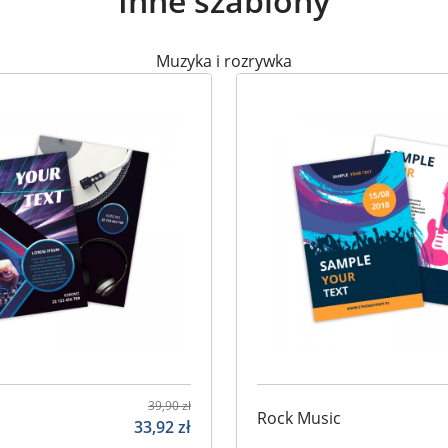
Inne szablony
Muzyka i rozrywka
39,90
zł
Rock Music
33,92
zł