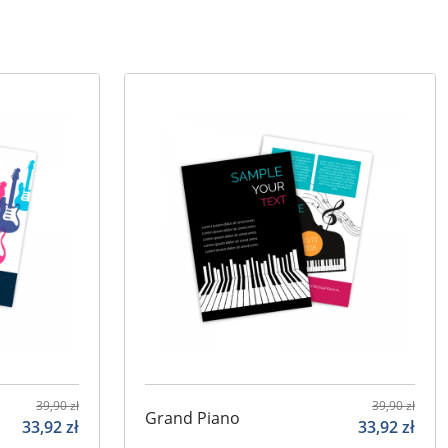
39,90
zł
39,90
zł
Grand Piano
33,92
zł
33,92
zł