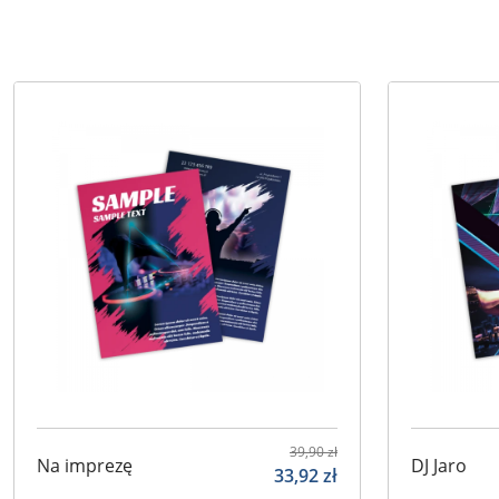
39,90
zł
Na imprezę
DJ Jaro
33,92
zł