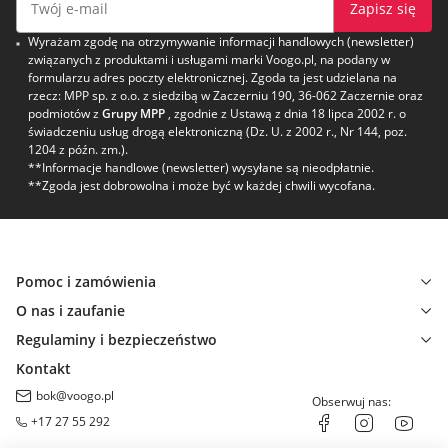
Zapisz się
Wyrażam zgodę na otrzymywanie informacji handlowych (newsletter)
związanych z produktami i usługami marki Voogo.pl, na podany w
formularzu adres poczty elektronicznej. Zgoda ta jest udzielana na
rzecz: MPP sp. z o.o. z siedzibą w Zaczerniu 190, 36-062 Zaczernie oraz
podmiotów z
Grupy MPP
, zgodnie z Ustawą z dnia 18 lipca 2002 r. o
świadczeniu usług drogą elektroniczną (Dz. U. z 2002 r., Nr 144, poz.
1204 z późn. zm.).
**Informacje handlowe (newsletter) wysyłane są nieodpłatnie.
**Zgoda jest dobrowolna i może być w każdej chwili wycofana.
Pomoc i zamówienia
O nas i zaufanie
Regulaminy i bezpieczeństwo
Kontakt
bok@voogo.pl
Obserwuj nas:
+17 27 55 292