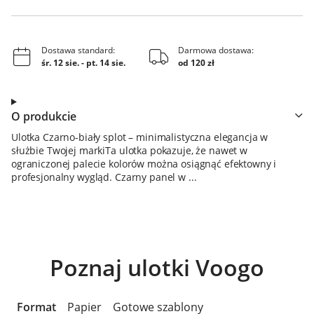
Dostawa standard:
Darmowa dostawa:
śr. 12 sie.
-
pt. 14 sie.
od 120 zł
O produkcie
Ulotka Czarno-biały splot – minimalistyczna elegancja w
służbie Twojej markiTa ulotka pokazuje, że nawet w
ograniczonej palecie kolorów można osiągnąć efektowny i
profesjonalny wygląd. Czarny panel w ...
Poznaj ulotki Voogo
Format
Papier
Gotowe szablony