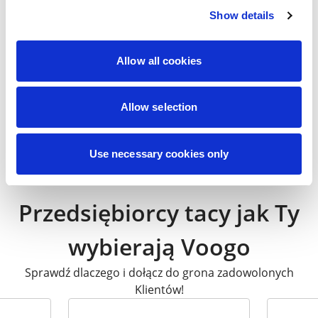
Show details
Allow all cookies
39,90
zł
Allow selection
Geometrycznie
Nice Coffee
33,92
zł
Use necessary cookies only
Przedsiębiorcy tacy jak Ty
wybierają Voogo
Sprawdź dlaczego i dołącz do grona zadowolonych
Klientów!