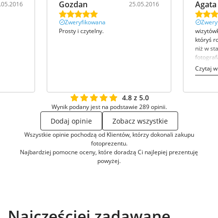
Gozdan
Agata
.05.2016
25.05.2016
Zweryfikowana
Zwery
Prosty i czytelny.
wizytów
któryś r
niż w st
fotograf
samo ed
Czytaj w
realiza
4.8 z 5.0
Wynik podany jest na podstawie 289 opinii.
Dodaj opinie
Zobacz wszystkie
Wszystkie opinie pochodzą od Klientów, którzy dokonali zakupu
fotoprezentu.
Najbardziej pomocne oceny, które doradzą Ci najlepiej prezentuję
powyżej.
Najczęściej zadawane