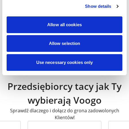
Show details
Allow all cookies
39,90
zł
Allow selection
Black Coffee
Detektyw
33,92
zł
Use necessary cookies only
Przedsiębiorcy tacy jak Ty
wybierają Voogo
Sprawdź dlaczego i dołącz do grona zadowolonych
Klientów!