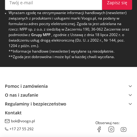
Zapisz się
Wyrażam zgodę na otrzymywanie informacji handlowych (newsletter)
związanych z produktami i usługami marki Voogo.pl, na podany w
formularzu adres poczty elektronicznej. Zgoda ta jest udzielana na
rzecz: MPP sp. z o.o. z siedzibą w Zaczerniu 190, 36-062 Zaczernie oraz
podmiotów z
Grupy MPP
, zgodnie z Ustawą z dnia 18 lipca 2002 r. o
świadczeniu usług drogą elektroniczną (Dz. U. z 2002 r., Nr 144, poz.
1204 z późn. zm.).
**Informacje handlowe (newsletter) wysyłane są nieodpłatnie.
**Zgoda jest dobrowolna i może być w każdej chwili wycofana.
Pomoc i zamówienia
O nas i zaufanie
Regulaminy i bezpieczeństwo
Kontakt
bok@voogo.pl
Obserwuj nas:
+17 27 55 292