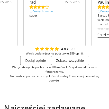
rad
Pauli
.05.2016
25.05.2016
Zweryfikowana
Zwery
super
Bardzo ł
wiele mo
ma możl
własnego
Czytaj w
4.8 z 5.0
Wynik podany jest na podstawie 289 opinii.
Dodaj opinie
Zobacz wszystkie
Wszystkie opinie pochodzą od Klientów, którzy dokonali zakupu
fotoprezentu.
Najbardziej pomocne oceny, które doradzą Ci najlepiej prezentuję
powyżej.
Najczęściej zadawane