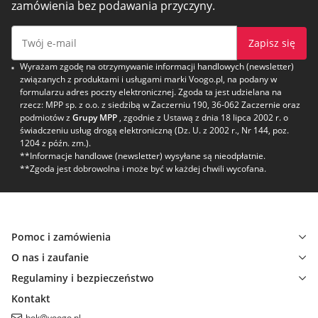
zamówienia bez podawania przyczyny.
Zapisz się
Wyrażam zgodę na otrzymywanie informacji handlowych (newsletter)
związanych z produktami i usługami marki Voogo.pl, na podany w
formularzu adres poczty elektronicznej. Zgoda ta jest udzielana na
rzecz: MPP sp. z o.o. z siedzibą w Zaczerniu 190, 36-062 Zaczernie oraz
podmiotów z
Grupy MPP
, zgodnie z Ustawą z dnia 18 lipca 2002 r. o
świadczeniu usług drogą elektroniczną (Dz. U. z 2002 r., Nr 144, poz.
1204 z późn. zm.).
**Informacje handlowe (newsletter) wysyłane są nieodpłatnie.
**Zgoda jest dobrowolna i może być w każdej chwili wycofana.
Pomoc i zamówienia
O nas i zaufanie
Regulaminy i bezpieczeństwo
Kontakt
bok@voogo.pl