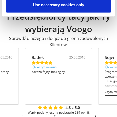
Use necessary cookies only
Przedsiębiorcy tacy jak Ty
wybierają Voogo
Sprawdź dlaczego i dołącz do grona zadowolonych
Klientów!
Radek
Sojw
.05.2016
25.05.2016
Zweryfikowana
Zwery
 pracy
bardzo fajny, intuicyjny.
Program
tworzeni
intuicyjn
zawiesza
wklejania
Czytaj w
4.8 z 5.0
Wynik podany jest na podstawie 289 opinii.