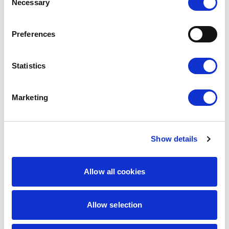
Necessary
Selection
Preferences
Statistics
Marketing
Show details
9,00
zł
7,65
zł
Allow all cookies
Photography
Super Muffin
Najniższa
cena z 30 dni:
9,00
zł
Allow selection