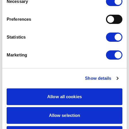
Necessary
Selection
Preferences
Statistics
Marketing
Show details
9,00
zł
7,65
zł
Allow all cookies
Mistrz wykończeń
Special Day
Najniższa
cena z 30 dni:
9,00
zł
Allow selection