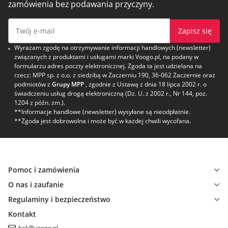
zamówienia bez podawania przyczyny.
Zapisz się
Wyrażam zgodę na otrzymywanie informacji handlowych (newsletter)
związanych z produktami i usługami marki Voogo.pl, na podany w
formularzu adres poczty elektronicznej. Zgoda ta jest udzielana na
rzecz: MPP sp. z o.o. z siedzibą w Zaczerniu 190, 36-062 Zaczernie oraz
podmiotów z
Grupy MPP
, zgodnie z Ustawą z dnia 18 lipca 2002 r. o
świadczeniu usług drogą elektroniczną (Dz. U. z 2002 r., Nr 144, poz.
1204 z późn. zm.).
**Informacje handlowe (newsletter) wysyłane są nieodpłatnie.
**Zgoda jest dobrowolna i może być w każdej chwili wycofana.
Pomoc i zamówienia
O nas i zaufanie
Regulaminy i bezpieczeństwo
Kontakt
bok@voogo.pl