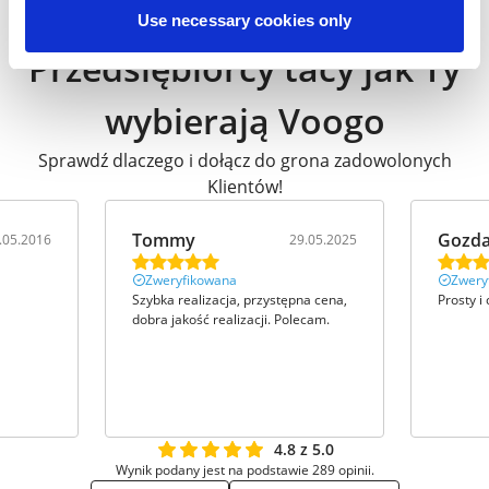
Use necessary cookies only
Przedsiębiorcy tacy jak Ty
wybierają Voogo
Sprawdź dlaczego i dołącz do grona zadowolonych
Klientów!
Tommy
Gozd
.05.2016
29.05.2025
Zweryfikowana
Zwery
Szybka realizacja, przystępna cena,
Prosty i 
dobra jakość realizacji. Polecam.
4.8 z 5.0
Wynik podany jest na podstawie 289 opinii.